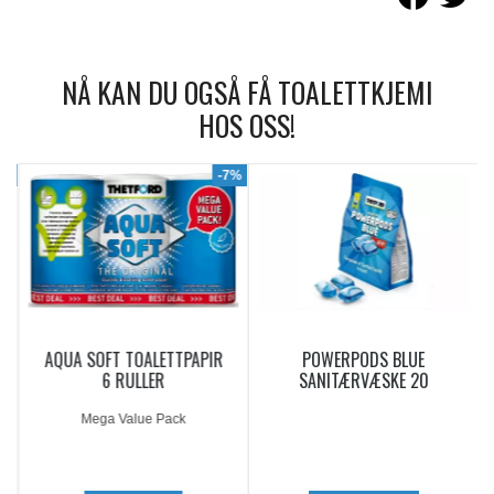
NÅ KAN DU OGSÅ FÅ TOALETTKJEMI
HOS OSS!
9%
-7%
AQUA SOFT TOALETTPAPIR
POWERPODS BLUE
6 RULLER
SANITÆRVÆSKE 20
DOSERINGER
Mega Value Pack