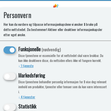
Personvern
0
Her kan du vurdere og tilpasse informasjonkapslene vi ønsker å bruke på
dette nettstedet. Du bestemmer! Aktiver eller deaktiver informasjonkapsler
SPARES KIT - FASCIA, K1520DF V2,
etter eget ønske.
BK, GLASS, LAMP, L&CM
Funksjonelle
(nødvendig)
Disse tjenestene er essensielle for at nettstedet skal være brukbar. Du
kan ikke deaktivere disse, da nettsiden ellers ikke vil fungere korrekt.
↓
1
tjeneste
Markedsføring
Disse tjenestene behandler personlig informasjon for å vise deg relevant
innhold om produkter, tjenester eller temaer som du kan være interessert
i.
↓
4
tjenester
Statistikk