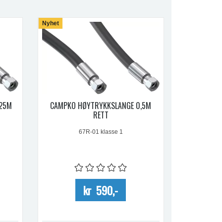
Nyhet
,25M
CAMPKO HØYTRYKKSLANGE 0,5M
RETT
67R-01 klasse 1
kr 590,-