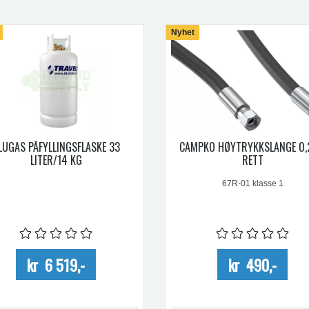
Nyhet
LUGAS PÅFYLLINGSFLASKE 33
CAMPKO HØYTRYKKSLANGE 0
LITER/14 KG
RETT
67R-01 klasse 1
kr 6 519,-
kr 490,-