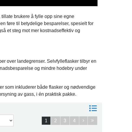
tillate brukere å fylle opp sine egne
 føre til betydelige besparelser, spesielt for
gså et steg mot mer kostnadseffektiv og
r over landegrenser. Selvfylleflasker tilbyr en
kostnadsbesparelse og mindre hodebry under
kker som inkluderer både flasker og nødvendige
orsyning av gass, i én praktisk pakke.
1
2
3
4