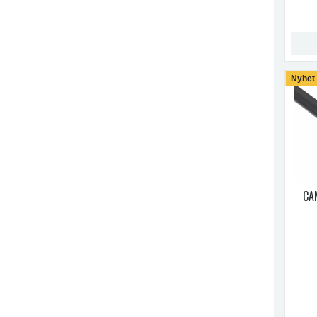
Nyhet
CA