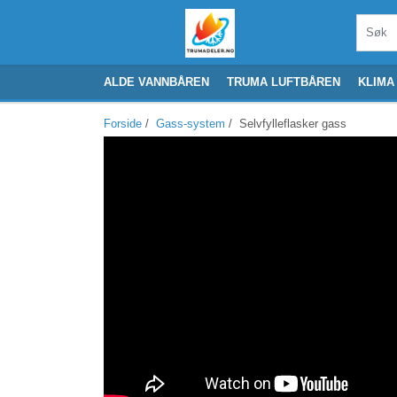
ALDE VANNBÅREN
TRUMA LUFTBÅREN
KLIMA
Forside
/
Gass-system
/ Selvfylleflasker gass