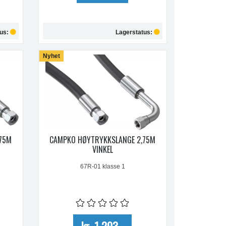
tus:
Lagerstatus:
Nyhet
Kjøp
,75M
CAMPKO HØYTRYKKSLANGE 2,75M
VINKEL
67R-01 klasse 1
kr 1 293,-