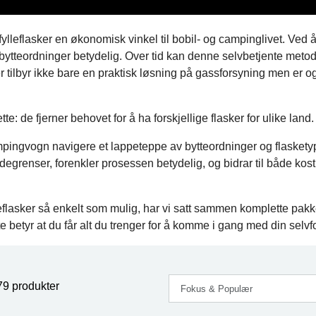
leflasker en økonomisk vinkel til bobil- og campinglivet. Ved å 
tteordninger betydelig. Over tid kan denne selvbetjente metoden
r tilbyr ikke bare en praktisk løsning på gassforsyning men er o
te: de fjerner behovet for å ha forskjellige flasker for ulike land.
mpingvogn navigere et lappeteppe av bytteordninger og flasketype
ndegrenser, forenkler prosessen betydelig, og bidrar til både 
lleflasker så enkelt som mulig, har vi satt sammen komplette pa
e betyr at du får alt du trenger for å komme i gang med din selvf
79 produkter