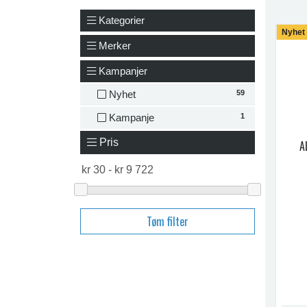
Kategorier
Nyhet
Merker
Kampanjer
59
Nyhet
1
Kampanje
Pris
A
Tøm filter