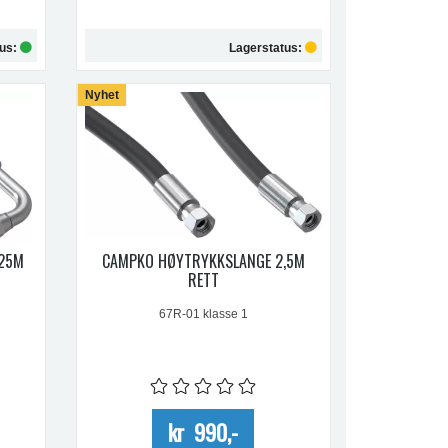
tus:
Lagerstatus:
Nyhet
Kjøp
,25M
CAMPKO HØYTRYKKSLANGE 2,5M
RETT
67R-01 klasse 1
kr 990,-