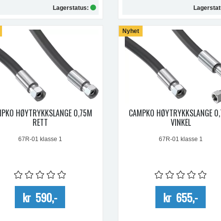
Lagerstatus:
Lagersta
Kjøp
Nyhet
Kjøp
PKO HØYTRYKKSLANGE 0,75M
CAMPKO HØYTRYKKSLANGE 0
RETT
VINKEL
67R-01 klasse 1
67R-01 klasse 1
kr 590,-
kr 655,-