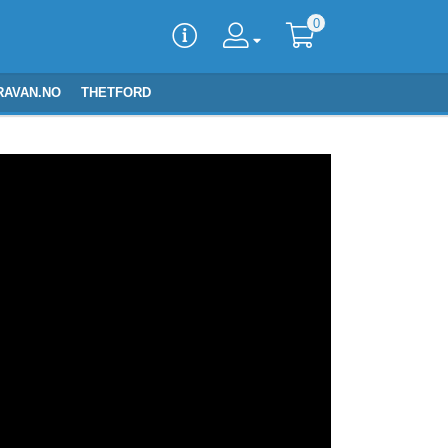
0
RAVAN.NO
THETFORD