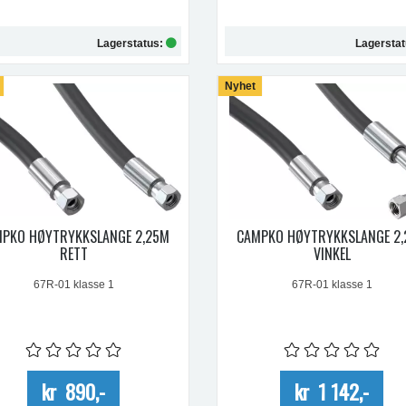
Lagerstatus:
Lagersta
Kjøp
Nyhet
Kjøp
PKO HØYTRYKKSLANGE 2,25M
CAMPKO HØYTRYKKSLANGE 2
RETT
VINKEL
67R-01 klasse 1
67R-01 klasse 1
kr 890,-
kr 1 142,-