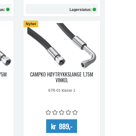
tus:
Lagerstatus:
Nyhet
Kjøp
75M
CAMPKO HØYTRYKKSLANGE 1,75M
VINKEL
67R-01 klasse 1
kr 889,-