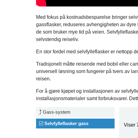
Med fokus på kostnadsbesparelse bringer selvfyl
gassflasker, reduseres avhengigheten av dyre by
de som bruker mye tid på veien. Selvfylleflaske
selvstendig reiseliv.
En stor fordel med selvfylleflasker er nettopp det
Tradisjonelt måtte reisende med bobil eller ca
universell løsning som fungerer på tvers av la
reisen.
For å gjøre kjøpet og installasjonen av selvfy
installasjonsmaterialer samt forbruksvarer. Dett
Gass-system
Selvfylleflasker gass
Viser 