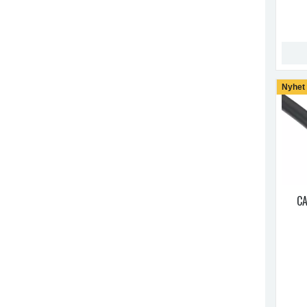
Nyhet
C