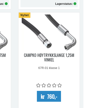
tus:
Lagerstatus:
Nyhet
Kjøp
,75M
CAMPKO HØYTRYKKSLANGE 1,25M
VINKEL
67R-01 klasse 1
kr 760,-