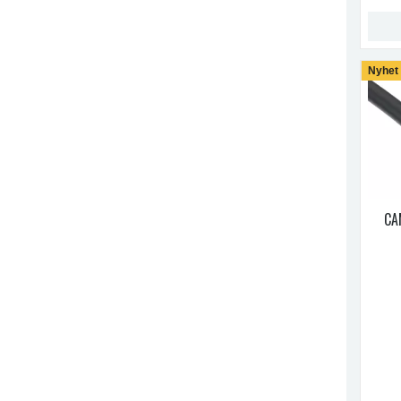
Nyhet
CA