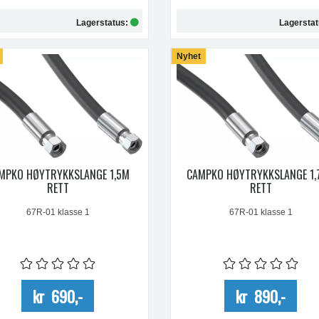
Lagerstatus:
Lagersta
Kjøp
Nyhet
Kjøp
MPKO HØYTRYKKSLANGE 1,5M
CAMPKO HØYTRYKKSLANGE 1,
RETT
RETT
67R-01 klasse 1
67R-01 klasse 1
kr 690,-
kr 890,-