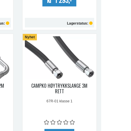
tus:
Lagerstatus:
Nyhet
Kjøp
2M
CAMPKO HØYTRYKKSLANGE 3M
RETT
67R-01 klasse 1