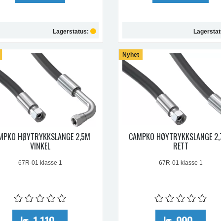
Lagerstatus:
Lagersta
Kjøp
Nyhet
Kjøp
MPKO HØYTRYKKSLANGE 2,5M
CAMPKO HØYTRYKKSLANGE 2
VINKEL
RETT
67R-01 klasse 1
67R-01 klasse 1
kr 1 110,-
kr 990,-