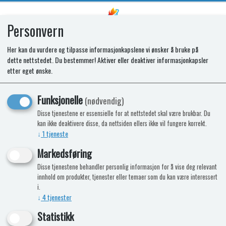
Personvern
0
Her kan du vurdere og tilpasse informasjonkapslene vi ønsker å bruke på
dette nettstedet. Du bestemmer! Aktiver eller deaktiver informasjonkapsler
SR DOOR PANEL DRAWER
etter eget ønske.
453x395x1.5MM N4141
Funksjonelle
(nødvendig)
Disse tjenestene er essensielle for at nettstedet skal være brukbar. Du
kan ikke deaktivere disse, da nettsiden ellers ikke vil fungere korrekt.
↓
1
tjeneste
Markedsføring
Disse tjenestene behandler personlig informasjon for å vise deg relevant
innhold om produkter, tjenester eller temaer som du kan være interessert
i.
↓
4
tjenester
Statistikk