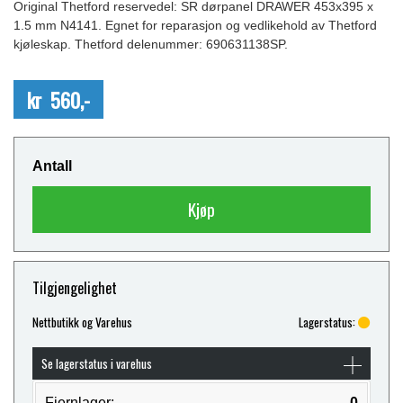
Original Thetford reservedel: SR dørpanel DRAWER 453x395 x
1.5 mm N4141. Egnet for reparasjon og vedlikehold av Thetford
kjøleskap. Thetford delenummer: 690631138SP.
kr 560,-
Antall
Kjøp
Tilgjengelighet
Nettbutikk og Varehus
Lagerstatus:
Se lagerstatus i varehus
Fjernlager:
0