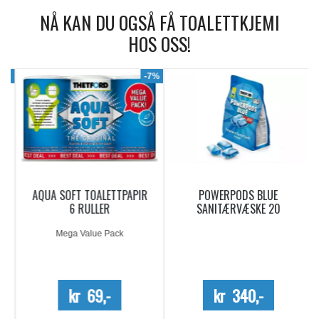
NÅ KAN DU OGSÅ FÅ TOALETTKJEMI
HOS OSS!
9%
-7%
AQUA SOFT TOALETTPAPIR
POWERPODS BLUE
6 RULLER
SANITÆRVÆSKE 20
DOSERINGER
Mega Value Pack
kr 69,-
kr 340,-