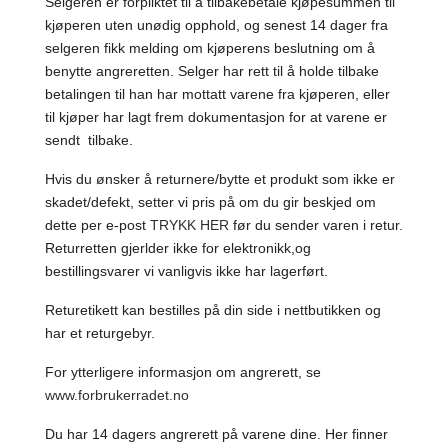
Selgeren er forpliktet til å tilbakebetale kjøpesummen til
kjøperen uten unødig opphold, og senest 14 dager fra
selgeren fikk melding om kjøperens beslutning om å
benytte angreretten. Selger har rett til å holde tilbake
betalingen til han har mottatt varene fra kjøperen, eller
til kjøper har lagt frem dokumentasjon for at varene er
sendt tilbake.
Hvis du ønsker å returnere/bytte et produkt som ikke er
skadet/defekt, setter vi pris på om du gir beskjed om
dette per e-post
TRYKK HER
før du sender varen i retur.
Returretten gjerlder ikke for elektronikk,og
bestillingsvarer vi vanligvis ikke har lagerført.
Returetikett kan bestilles på din side i nettbutikken og
har et returgebyr.
For ytterligere informasjon om angrerett, se
www.forbrukerradet.no
Du har 14 dagers angrerett på varene dine. Her finner