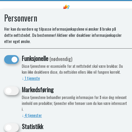
Personvern
0
Her kan du vurdere og tilpasse informasjonkapslene vi ønsker å bruke på
dette nettstedet. Du bestemmer! Aktiver eller deaktiver informasjonkapsler
Betingelser B2C
etter eget ønske.
Funksjonelle
(nødvendig)
Disse tjenestene er essensielle for at nettstedet skal være brukbar. Du
kan ikke deaktivere disse, da nettsiden ellers ikke vil fungere korrekt.
↓
1
tjeneste
Markedsføring
ADVARSEL!
Disse tjenestene behandler personlig informasjon for å vise deg relevant
Arbeid på gassinstallasjoner, avgassuttrekk og elektriske
innhold om produkter, tjenester eller temaer som du kan være interessert
komponenter må kun utføres av autorisert
i.
servicepersonell. Ved ikke fagmessige inngrep kan
↓
4
tjenester
alvorlige skader på personer eller gjenstander oppstå.
Statistikk
VIKTIG!