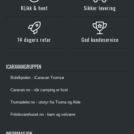
KLikk & hent
Sikker levering
14 dagers retur
God kundeservice
ICARAVANGRUPPEN
Bobilkjeden - iCaravan Tromsø
Caravan.no - når camping er livet
Trumadeler.no - utstyr fra Truma og Alde
Fritidsvarehuset.no - barn og velvære
INFORMASJON