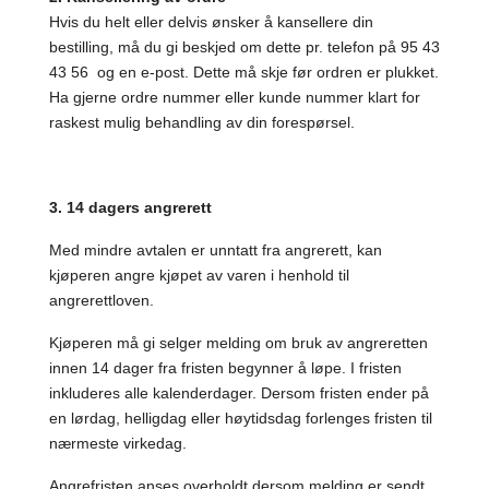
Hvis du helt eller delvis ønsker å kansellere din
bestilling, må du gi beskjed om dette pr. telefon på
95 43
43 56
og en e-post. Dette må skje før ordren er plukket.
Ha gjerne ordre nummer eller kunde nummer klart for
raskest mulig behandling av din forespørsel.
3. 14 dagers angrerett
Med mindre avtalen er unntatt fra angrerett, kan
kjøperen angre kjøpet av varen i henhold til
angrerettloven.
Kjøperen må gi selger melding om bruk av angreretten
innen 14 dager fra fristen begynner å løpe. I fristen
inkluderes alle kalenderdager. Dersom fristen ender på
en lørdag, helligdag eller høytidsdag forlenges fristen til
nærmeste virkedag.
Angrefristen anses overholdt dersom melding er sendt