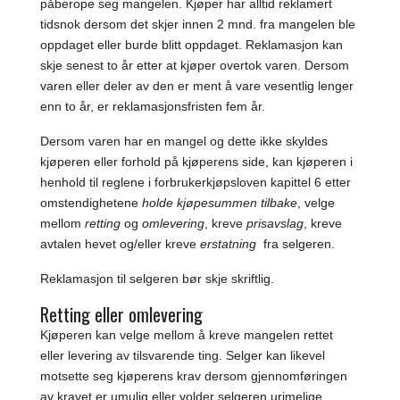
påberope seg mangelen. Kjøper har alltid reklamert
tidsnok dersom det skjer innen 2 mnd. fra mangelen ble
oppdaget eller burde blitt oppdaget. Reklamasjon kan
skje senest to år etter at kjøper overtok varen. Dersom
varen eller deler av den er ment å vare vesentlig lenger
enn to år, er reklamasjonsfristen fem år.
Dersom varen har en mangel og dette ikke skyldes
kjøperen eller forhold på kjøperens side, kan kjøperen i
henhold til reglene i forbrukerkjøpsloven kapittel 6 etter
omstendighetene
holde kjøpesummen tilbake
, velge
mellom
retting
og
omlevering
, kreve
prisavslag
, kreve
avtalen hevet og/eller kreve
erstatning
fra selgeren.
Reklamasjon til selgeren bør skje skriftlig.
Retting eller omlevering
Kjøperen kan velge mellom å kreve mangelen rettet
eller levering av tilsvarende ting. Selger kan likevel
motsette seg kjøperens krav dersom gjennomføringen
av kravet er umulig eller volder selgeren urimelige