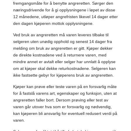
fremgangsmåte for å benytte angreretten. Sørger den
næringsdrivende for å gi opplysningene i løpet av disse
12 månedene, utløper angrefristen likevel 14 dager etter
den dagen kjøperen mottok opplysningene.
Ved bruk av angreretten må varen leveres tilbake til
selgeren uten unødig opphold og senest 14 dager fra
melding om bruk av angreretten er gitt. Kjøper dekker
de direkte kostnadene ved å returnere varen, med
mindre annet er avtalt eller selger har unnlatt å opplyse
om at kjøper skal dekke returkostnadene. Selgeren kan
ikke fastsette gebyr for kjøperens bruk av angreretten.
Kjøper kan prøve eller teste varen på en forsvarlig måte
for å fastslå varens art, egenskaper og funksjon, uten at
angreretten faller bort. Dersom prøving eller test av
varen går utover hva som er forsvarlig og nødvendig,
kan kjøperen bli ansvarlig for eventuell redusert verdi på
varen.