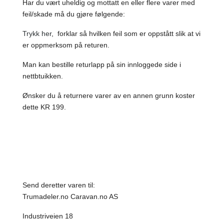
Har du vært uheldig og mottatt en eller flere varer med
feil/skade må du gjøre følgende:
Trykk her
, forklar så hvilken feil som er oppstått slik at vi
er oppmerksom på returen.
Man kan bestille returlapp på sin innloggede side i
nettbtuikken.
Ønsker du å returnere varer av en annen grunn koster
dette KR 199.
Send deretter varen til:
Trumadeler.no Caravan.no AS
Industriveien 18