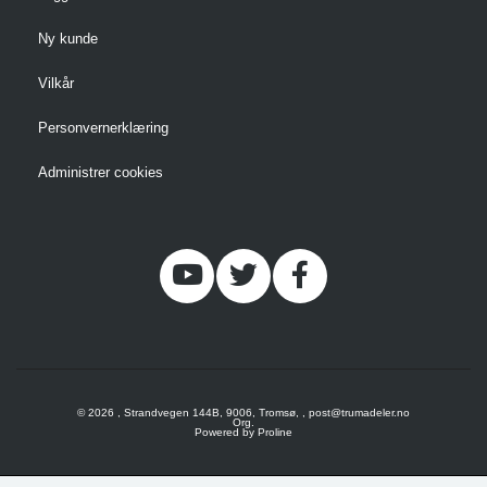
Ny kunde
Vilkår
Personvernerklæring
Administrer cookies
© 2026 , Strandvegen 144B, 9006, Tromsø, , post@trumadeler.no
Org.
Powered by Proline