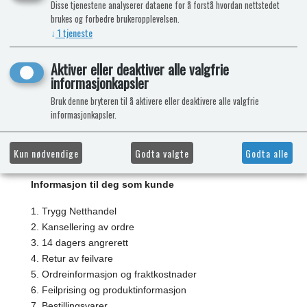
Disse tjenestene analyserer dataene for å forstå hvordan nettstedet
Ved retur, kontakt oss for å få et returnummer.
brukes og forbedre brukeropplevelsen.
post@icaravan.no
/ logg inn på din side i nettbutikken
↓
1
tjeneste
for å søke retur.
Emballasje må være intakt. Elektrikske komponenter kan
Aktiver eller deaktiver alle valgfrie
ikke returneres.
informasjonkapsler
Reklamasjon må skje innen 8 dager etter mottak av
Bruk denne bryteren til å aktivere eller deaktivere alle valgfrie
informasjonkapsler.
pakke. Vi ber deg sjekke mottatt produkt omgående
etter mottak.
Kun nødvendige
Godta valgte
Godta alle
Informasjon til deg som kunde
1. Trygg Netthandel
2. Kansellering av ordre
3. 14 dagers angrerett
4. Retur av feilvare
5. Ordreinformasjon og fraktkostnader
6. Feilprising og produktinformasjon
7. Bestillingsvarer