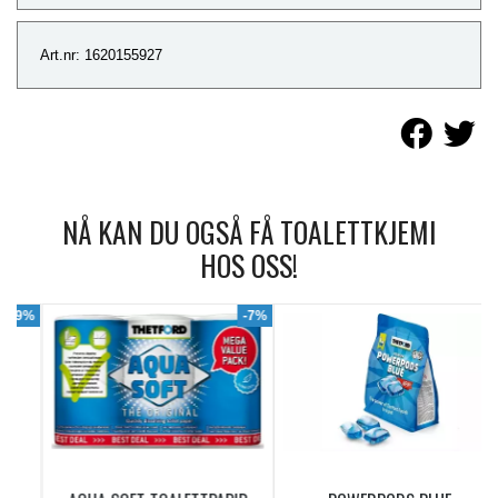
Art.nr: 1620155927
NÅ KAN DU OGSÅ FÅ TOALETTKJEMI
HOS OSS!
9%
-7%