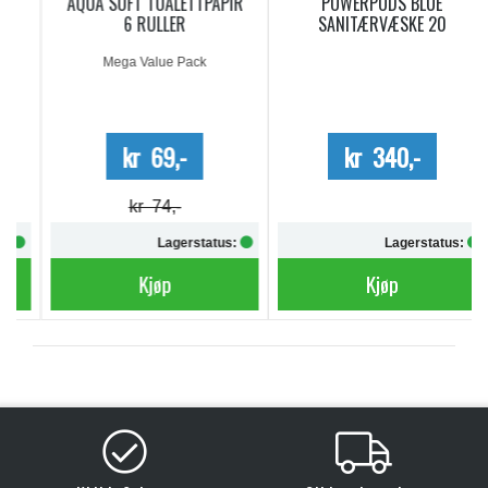
AQUA SOFT TOALETTPAPIR
POWERPODS BLUE
6 RULLER
SANITÆRVÆSKE 20
DOSERINGER
Mega Value Pack
kr 69,-
kr 340,-
kr 74,-
Lagerstatus:
Lagerstatus:
Kjøp
Kjøp