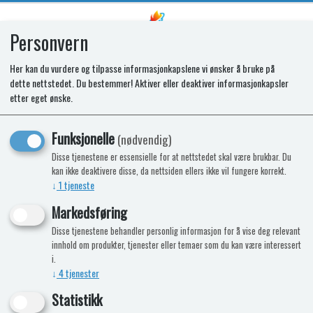
Personvern
0
Her kan du vurdere og tilpasse informasjonkapslene vi ønsker å bruke på
dette nettstedet. Du bestemmer! Aktiver eller deaktiver informasjonkapsler
Toalett S220-S Plast
etter eget ønske.
Separasjonstoalett
Funksjonelle
(nødvendig)
Toalettskål i plast
Disse tjenestene er essensielle for at nettstedet skal være brukbar. Du
kan ikke deaktivere disse, da nettsiden ellers ikke vil fungere korrekt.
↓
1
tjeneste
Markedsføring
Disse tjenestene behandler personlig informasjon for å vise deg relevant
innhold om produkter, tjenester eller temaer som du kan være interessert
i.
↓
4
tjenester
Statistikk