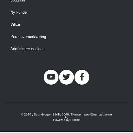
Logg inn
Ny kunde
Vilkår
Personvernerklæring
Administrer cookies
© 2026 , Strandvegen 144B, 9006, Tromsø, , post@trumadeler.no
Org.
Powered by Proline