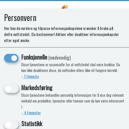
Personvern
0
Her kan du vurdere og tilpasse informasjonkapslene vi ønsker å bruke på
dette nettstedet. Du bestemmer! Aktiver eller deaktiver informasjonkapsler
SPARES-SW ASSY. LID S/O. 4BURN.
etter eget ønske.
ENIGMA. 4GANG
Funksjonelle
(nødvendig)
Disse tjenestene er essensielle for at nettstedet skal være brukbar. Du
kan ikke deaktivere disse, da nettsiden ellers ikke vil fungere korrekt.
↓
1
tjeneste
Markedsføring
Disse tjenestene behandler personlig informasjon for å vise deg relevant
innhold om produkter, tjenester eller temaer som du kan være interessert
i.
↓
4
tjenester
Statistikk