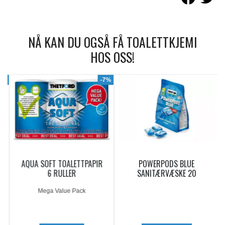
NÅ KAN DU OGSÅ FÅ TOALETTKJEMI
HOS OSS!
9%
-7%
AQUA SOFT TOALETTPAPIR
POWERPODS BLUE
6 RULLER
SANITÆRVÆSKE 20
DOSERINGER
Mega Value Pack