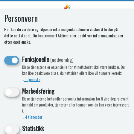
Personvern
0
Her kan du vurdere og tilpasse informasjonkapslene vi ønsker å bruke på
dette nettstedet. Du bestemmer! Aktiver eller deaktiver informasjonkapsler
SPARES KIT - THERMAL CUT OUT
etter eget ønske.
SENSORS. FAN, SCK42100
Funksjonelle
(nødvendig)
Disse tjenestene er essensielle for at nettstedet skal være brukbar. Du
kan ikke deaktivere disse, da nettsiden ellers ikke vil fungere korrekt.
↓
1
tjeneste
Markedsføring
Disse tjenestene behandler personlig informasjon for å vise deg relevant
innhold om produkter, tjenester eller temaer som du kan være interessert
i.
↓
4
tjenester
Statistikk