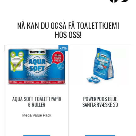
NÅ KAN DU OGSÅ FÅ TOALETTKJEMI
HOS OSS!
9%
-7%
AQUA SOFT TOALETTPAPIR
POWERPODS BLUE
6 RULLER
SANITÆRVÆSKE 20
DOSERINGER
Mega Value Pack