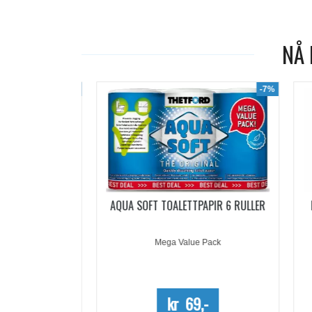
NÅ 
-19%
-7%
ACHETS
AQUA SOFT TOALETTPAPIR 6 RULLER
PO
5 DOSER
Mega Value Pack
-
kr 69,-