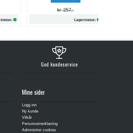
kr 257,-
tus:
Lagerstatus:
Kjøp
God kundeservice
Mine sider
Logg inn
Ny kunde
Vilkår
Personvernerklæring
Administrer cookies