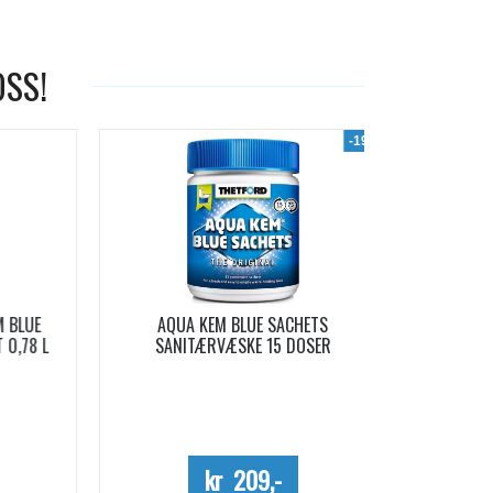
OSS!
-19%
LUE
AQUA KEM BLUE SACHETS
AQUA SOFT 
78 L
SANITÆRVÆSKE 15 DOSER
Me
kr 209,-