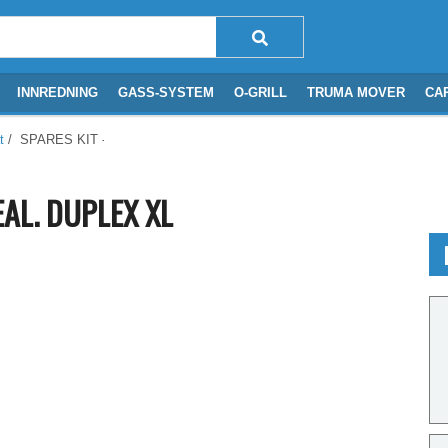
INNREDNING
GASS-SYSTEM
O-GRILL
TRUMA MOVER
CA
t
/ SPARES KIT - OVEN DOOR SEAL. DUPLEX XL
EAL. DUPLEX XL