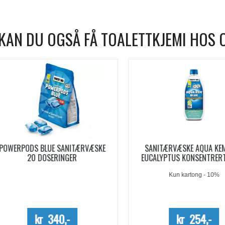
KAN DU OGSÅ FÅ TOALETTKJEMI HOS 
WERPODS BLUE SANITÆRVÆSKE
SANITÆRVÆSKE AQUA KEM B
20 DOSERINGER
EUCALYPTUS KONSENTRERT 0,
Kun kartong - 10%
kr 340,-
kr 254,-