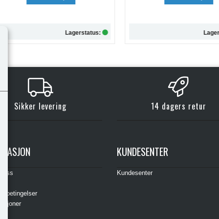
Lagerstatus:
Lagersta
Kjøp
Kjøp
Sikker levering
14 dagers retur
RMASJON
KUNDESENTER
t oss
Kundesenter
s
gsbetingelser
asjoner
ere