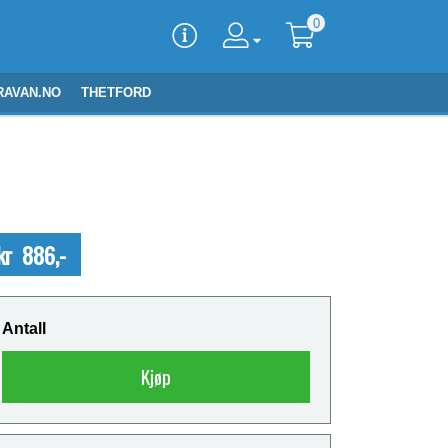
0
RAVAN.NO
THETFORD
kr 886,-
Antall
Kjøp