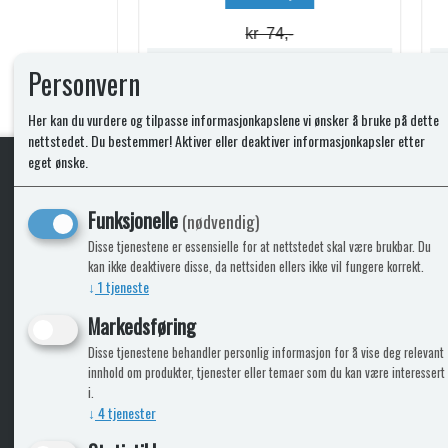
kr 74,-
Lagerstatus:
Lagerstatus:
Personvern
Kjøp
Her kan du vurdere og tilpasse informasjonkapslene vi ønsker å bruke på dette
nettstedet. Du bestemmer! Aktiver eller deaktiver informasjonkapsler etter
eget ønske.
KLikk & hent
Funksjonelle
(nødvendig)
Disse tjenestene er essensielle for at nettstedet skal være brukbar. Du
kan ikke deaktivere disse, da nettsiden ellers ikke vil fungere korrekt.
↓
1
tjeneste
ICARAVANGRUPPEN
INFO
Markedsføring
Disse tjenestene behandler personlig informasjon for å vise deg relevant
Bobilkjeden - iCaravan Tromsø
Kontak
innhold om produkter, tjenester eller temaer som du kan være interessert
Caravan.no - når camping er livet
Cookie
i.
Trumadeler.no - utstyr fra Truma og Alde
Leverin
↓
4
tjenester
Fritidsvarehuset.no - barn og velvære
Reklam
Return