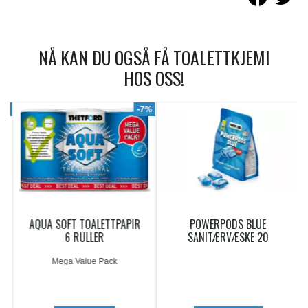
NÅ KAN DU OGSÅ FÅ TOALETTKJEMI
HOS OSS!
9%
-7%
AQUA SOFT TOALETTPAPIR
POWERPODS BLUE
6 RULLER
SANITÆRVÆSKE 20
DOSERINGER
Mega Value Pack