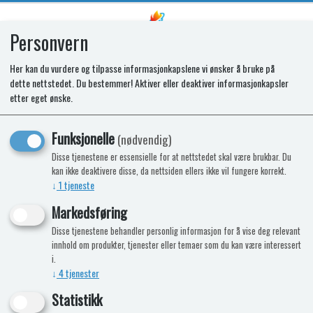
Personvern
0
Her kan du vurdere og tilpasse informasjonkapslene vi ønsker å bruke på
dette nettstedet. Du bestemmer! Aktiver eller deaktiver informasjonkapsler
SPARES KIT-M.PK.10X
etter eget ønske.
TRIM.BACK+INFILL. 50mm. K1520
Funksjonelle
(nødvendig)
Disse tjenestene er essensielle for at nettstedet skal være brukbar. Du
kan ikke deaktivere disse, da nettsiden ellers ikke vil fungere korrekt.
↓
1
tjeneste
Markedsføring
Disse tjenestene behandler personlig informasjon for å vise deg relevant
innhold om produkter, tjenester eller temaer som du kan være interessert
i.
↓
4
tjenester
Statistikk