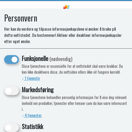
Personvern
0
Her kan du vurdere og tilpasse informasjonkapslene vi ønsker å bruke på
dette nettstedet. Du bestemmer! Aktiver eller deaktiver informasjonkapsler
SPARES KIT - GRILL PAN ASPIRE 2
etter eget ønske.
Funksjonelle
(nødvendig)
Disse tjenestene er essensielle for at nettstedet skal være brukbar. Du
kan ikke deaktivere disse, da nettsiden ellers ikke vil fungere korrekt.
↓
1
tjeneste
Markedsføring
Disse tjenestene behandler personlig informasjon for å vise deg relevant
innhold om produkter, tjenester eller temaer som du kan være interessert
i.
↓
4
tjenester
Statistikk