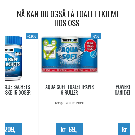
NÅ KAN DU OGSÅ FÅ TOALETTKJEMI
HOS OSS!
9%
-7%
AQUA SOFT TOALETTPAPIR
POWERPODS BLUE
6 RULLER
SANITÆRVÆSKE 20
DOSERINGER
Mega Value Pack
kr 69,-
kr 340,-