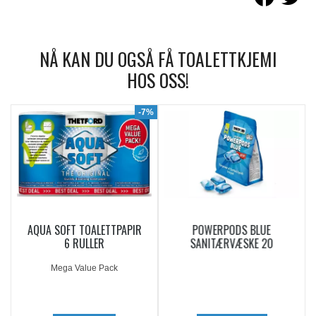
NÅ KAN DU OGSÅ FÅ TOALETTKJEMI
HOS OSS!
9%
-7%
AQUA SOFT TOALETTPAPIR
POWERPODS BLUE
6 RULLER
SANITÆRVÆSKE 20
DOSERINGER
Mega Value Pack