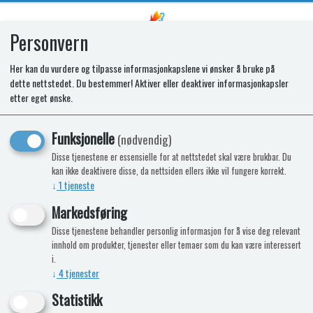
Personvern
0
Her kan du vurdere og tilpasse informasjonkapslene vi ønsker å bruke på
dette nettstedet. Du bestemmer! Aktiver eller deaktiver informasjonkapsler
SPARES KIT - GLASS LID RAPID
etter eget ønske.
BURNER
Funksjonelle
(nødvendig)
Disse tjenestene er essensielle for at nettstedet skal være brukbar. Du
kan ikke deaktivere disse, da nettsiden ellers ikke vil fungere korrekt.
↓
1
tjeneste
Markedsføring
Disse tjenestene behandler personlig informasjon for å vise deg relevant
innhold om produkter, tjenester eller temaer som du kan være interessert
i.
↓
4
tjenester
Statistikk