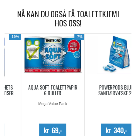
NÅ KAN DU OGSÅ FÅ TOALETTKJEMI
HOS OSS!
9%
-7%
AQUA SOFT TOALETTPAPIR
POWERPODS BLUE
6 RULLER
SANITÆRVÆSKE 20
DOSERINGER
Mega Value Pack
kr 69,-
kr 340,-