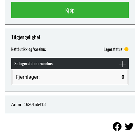
Kjøp
Tilgjengelighet
Nettbutikk og Varehus
Lagerstatus:
Se lagerstatus i varehus
Fjernlager:
0
Art.nr: 1620155413