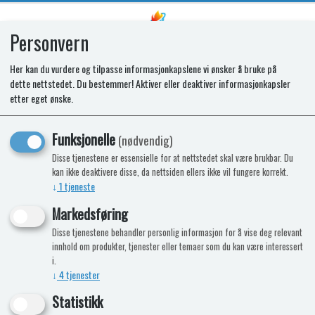
Personvern
0
Her kan du vurdere og tilpasse informasjonkapslene vi ønsker å bruke på
dette nettstedet. Du bestemmer! Aktiver eller deaktiver informasjonkapsler
SPARE OVEN DOOR CO2 BK DD U
etter eget ønske.
Funksjonelle
(nødvendig)
Disse tjenestene er essensielle for at nettstedet skal være brukbar. Du
kan ikke deaktivere disse, da nettsiden ellers ikke vil fungere korrekt.
↓
1
tjeneste
Markedsføring
Disse tjenestene behandler personlig informasjon for å vise deg relevant
innhold om produkter, tjenester eller temaer som du kan være interessert
i.
↓
4
tjenester
Statistikk