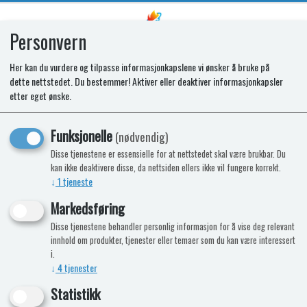
Personvern
0
Her kan du vurdere og tilpasse informasjonkapslene vi ønsker å bruke på
dette nettstedet. Du bestemmer! Aktiver eller deaktiver informasjonkapsler
Gasslange 10mm 2026-merket
etter eget ønske.
EN ISO3821:2019
Funksjonelle
(nødvendig)
Disse tjenestene er essensielle for at nettstedet skal være brukbar. Du
kan ikke deaktivere disse, da nettsiden ellers ikke vil fungere korrekt.
↓
1
tjeneste
Markedsføring
Disse tjenestene behandler personlig informasjon for å vise deg relevant
innhold om produkter, tjenester eller temaer som du kan være interessert
i.
↓
4
tjenester
Statistikk