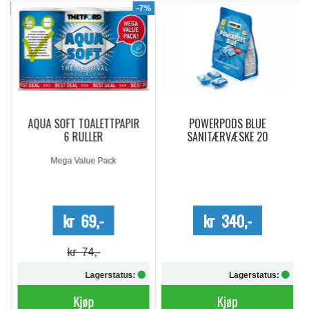
9%
-7%
AQUA SOFT TOALETTPAPIR
POWERPODS BLUE
6 RULLER
SANITÆRVÆSKE 20
DOSERINGER
Mega Value Pack
kr 69,-
kr 340,-
kr 74,-
Lagerstatus:
Lagerstatus:
Kjøp
Kjøp