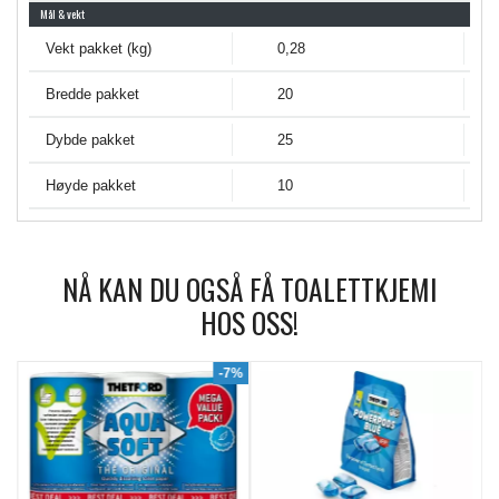
Mål & vekt
Vekt pakket (kg)
0,28
Bredde pakket
20
Dybde pakket
25
Høyde pakket
10
NÅ KAN DU OGSÅ FÅ TOALETTKJEMI
HOS OSS!
9%
-7%