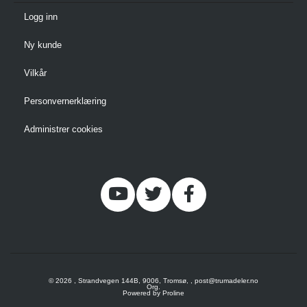
Logg inn
Ny kunde
Vilkår
Personvernerklæring
Administrer cookies
© 2026 , Strandvegen 144B, 9006, Tromsø, , post@trumadeler.no
Org.
Powered by Proline