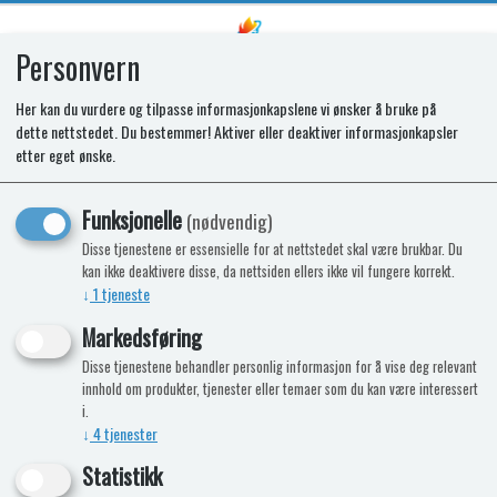
Personvern
0
Her kan du vurdere og tilpasse informasjonkapslene vi ønsker å bruke på
dette nettstedet. Du bestemmer! Aktiver eller deaktiver informasjonkapsler
Frostcontrol 2,8 bar John Guest
etter eget ønske.
Frostkontroll 12mm JG
Funksjonelle
(nødvendig)
Disse tjenestene er essensielle for at nettstedet skal være brukbar. Du
kan ikke deaktivere disse, da nettsiden ellers ikke vil fungere korrekt.
↓
1
tjeneste
Markedsføring
Disse tjenestene behandler personlig informasjon for å vise deg relevant
innhold om produkter, tjenester eller temaer som du kan være interessert
i.
↓
4
tjenester
Statistikk