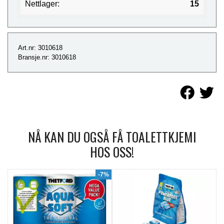
Nettlager:
15
Art.nr: 3010618
Bransje.nr: 3010618
NÅ KAN DU OGSÅ FÅ TOALETTKJEMI
HOS OSS!
9%
-7%