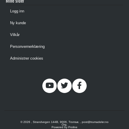
Mine sider
Logg inn
Ny kunde
Vilkår
Personvernerklæring
Administrer cookies
© 2026 , Strandvegen 144B, 9006, Tromsø, , post@trumadeler.no
Org.
Powered by Proline