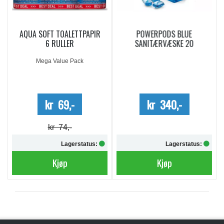
AQUA SOFT TOALETTPAPIR
POWERPODS BLUE
6 RULLER
SANITÆRVÆSKE 20
DOSERINGER
Mega Value Pack
kr 69,-
kr 340,-
kr 74,-
Lagerstatus:
Lagerstatus:
Kjøp
Kjøp