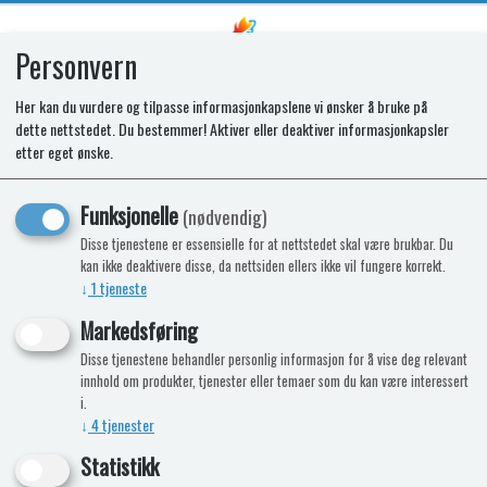
Personvern
0
Her kan du vurdere og tilpasse informasjonkapslene vi ønsker å bruke på
dette nettstedet. Du bestemmer! Aktiver eller deaktiver informasjonkapsler
Frontdeksel sort manøverpanel
etter eget ønske.
3010/3020/3030
Funksjonelle
(nødvendig)
Frontdeksel sort til manøverpanel Alde
Disse tjenestene er essensielle for at nettstedet skal være brukbar. Du
kan ikke deaktivere disse, da nettsiden ellers ikke vil fungere korrekt.
3010 og 3020
↓
1
tjeneste
Markedsføring
Disse tjenestene behandler personlig informasjon for å vise deg relevant
innhold om produkter, tjenester eller temaer som du kan være interessert
i.
↓
4
tjenester
Statistikk