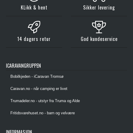
KLikk & hent
Sikker levering
14 dagers retur
God kundeservice
ICARAVANGRUPPEN
Bobilkjeden - iCaravan Tromsø
Caravan.no - når camping er livet
Trumadeler.no - utstyr fra Truma og Alde
Fritidsvarehuset.no - barn og velvære
INFORMASJON