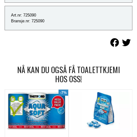
Art.nr: 725090
Bransje.nr: 725090
NÅ KAN DU OGSÅ FÅ TOALETTKJEMI
HOS OSS!
9%
-7%