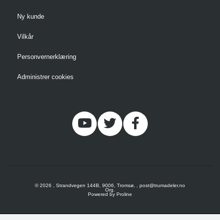
Ny kunde
Vilkår
Personvernerklæring
Administrer cookies
© 2026 , Strandvegen 144B, 9006, Tromsø, , post@trumadeler.no
Org.
Powered by Proline