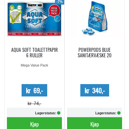
9%
-7%
AQUA SOFT TOALETTPAPIR
POWERPODS BLUE
6 RULLER
SANITÆRVÆSKE 20
DOSERINGER
Mega Value Pack
kr 69,-
kr 340,-
kr 74,-
Lagerstatus:
Lagerstatus:
Kjøp
Kjøp