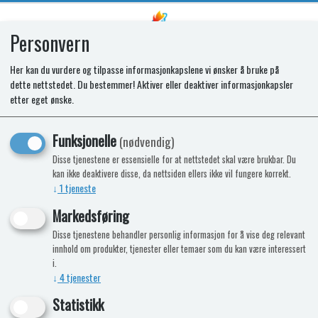
Personvern
0
Her kan du vurdere og tilpasse informasjonkapslene vi ønsker å bruke på
dette nettstedet. Du bestemmer! Aktiver eller deaktiver informasjonkapsler
Alde Kabel 230V med Wago kobling
etter eget ønske.
L=2 m.
Funksjonelle
(nødvendig)
Nytt nr. 53101-01
Disse tjenestene er essensielle for at nettstedet skal være brukbar. Du
kan ikke deaktivere disse, da nettsiden ellers ikke vil fungere korrekt.
↓
1
tjeneste
Markedsføring
Disse tjenestene behandler personlig informasjon for å vise deg relevant
innhold om produkter, tjenester eller temaer som du kan være interessert
i.
↓
4
tjenester
Statistikk