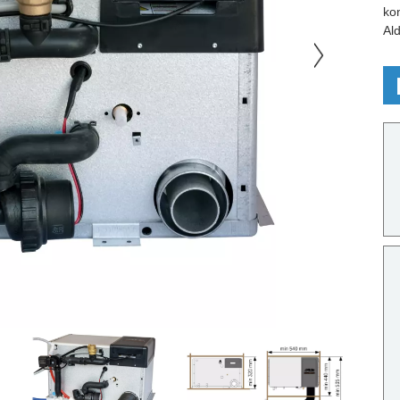
kon
Al