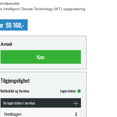
trollpanelet.
de Intelligent Climate Technology (IKT) oppgradering.
kr 55 168,-
Antall
Kjøp
Tilgjengelighet
Nettbutikk og Varehus
Lagerstatus:
Se lagerstatus i varehus
Nettlager:
1