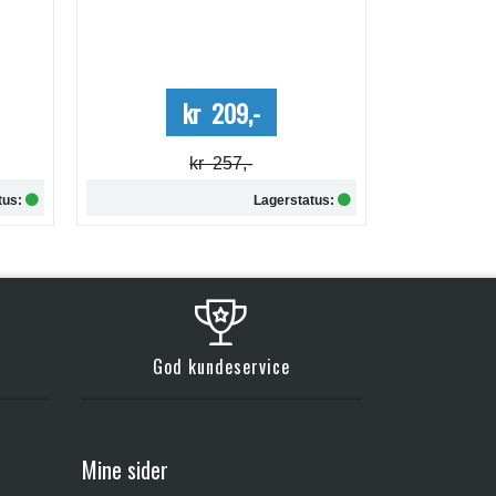
Me
kr 209,-
kr 257,-
tus:
Lagerstatus:
Kjøp
God kundeservice
Mine sider