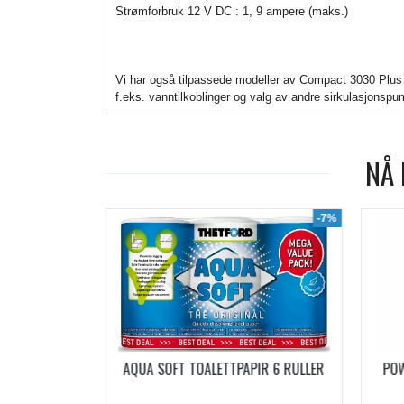
Strømforbruk 12 V DC : 1, 9 ampere (maks.)
Vi har også tilpassede modeller av Compact 3030 Plus
f.eks. vanntilkoblinger og valg av andre sirkulasjonspu
NÅ 
-19%
-7%
ACHETS
AQUA SOFT TOALETTPAPIR 6 RULLER
PO
5 DOSER