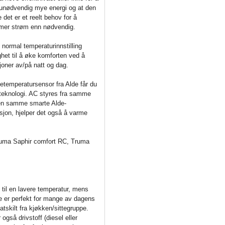
s unødvendig mye energi og at den
e det er et reelt behov for å
 mer strøm enn nødvendig.
 normal temperaturinnstilling
et til å øke komforten ved å
joner av/på natt og dag.
etemperatursensor fra Alde får du
imateknologi. AC styres fra samme
den samme smarte Alde-
sjon, hjelper det også å varme
ruma Saphir comfort RC, Truma
til en lavere temperatur, mens
e er perfekt for mange av dagens
tskilt fra kjøkken/sittegruppe.
gså drivstoff (diesel eller