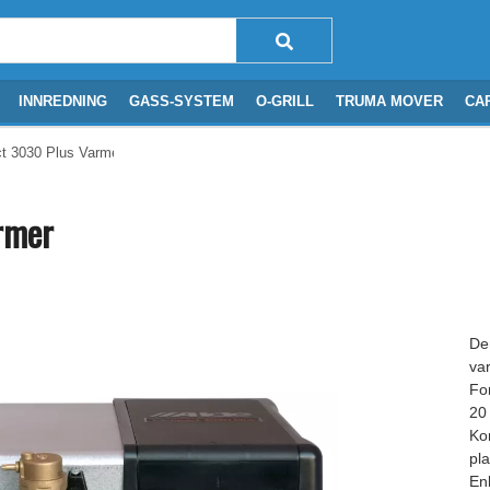
INNREDNING
GASS-SYSTEM
O-GRILL
TRUMA MOVER
CA
t 3030 Plus Varmer
rmer
De
va
Fo
20
Ko
pl
En