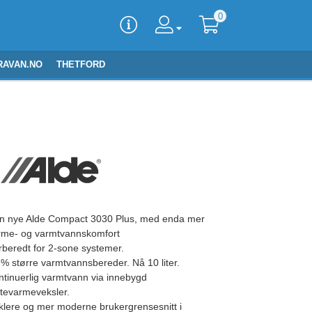
0
RAVAN.NO
THETFORD
n nye Alde Compact 3030 Plus, med enda mer
rme- og varmtvannskomfort
rberedt for 2-sone systemer.
 % større varmtvannsbereder. Nå 10 liter.
ntinuerlig varmtvann via innebygd
atevarmeveksler.
klere og mer moderne brukergrensesnitt i