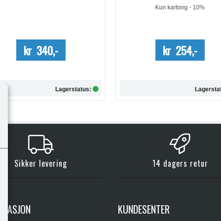
Kun kartong - 10%
kr 340,-
kr 254,-
Lagerstatus:
Lagersta
Kjøp
Kjøp
Sikker levering
14 dagers retur
RMASJON
KUNDESENTER