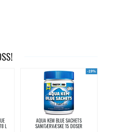
OSS!
-19%
LUE
AQUA KEM BLUE SACHETS
AQUA SOFT 
78 L
SANITÆRVÆSKE 15 DOSER