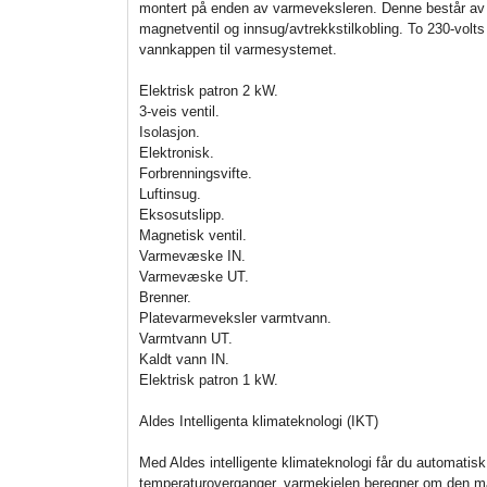
montert på enden av varmeveksleren. Denne består av f
magnetventil og innsug/avtrekkstilkobling. To 230-volts 
vannkappen til varmesystemet.
Elektrisk patron 2 kW.
3-veis ventil.
Isolasjon.
Elektronisk.
Forbrenningsvifte.
Luftinsug.
Eksosutslipp.
Magnetisk ventil.
Varmevæske IN.
Varmevæske UT.
Brenner.
Platevarmeveksler varmtvann.
Varmtvann UT.
Kaldt vann IN.
Elektrisk patron 1 kW.
Aldes Intelligenta klimateknologi (IKT)
Med Aldes intelligente klimateknologi får du automatisk
temperaturoverganger, varmekjelen beregner om den må 