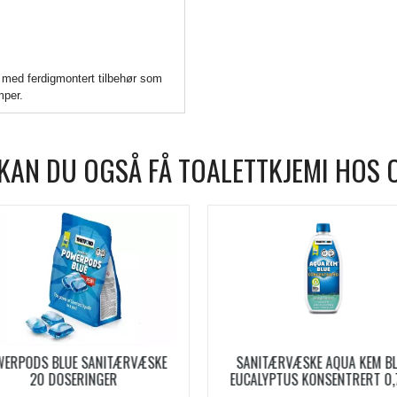
 med ferdigmontert tilbehør som
mper.
KAN DU OGSÅ FÅ TOALETTKJEMI HOS 
WERPODS BLUE SANITÆRVÆSKE
SANITÆRVÆSKE AQUA KEM B
20 DOSERINGER
EUCALYPTUS KONSENTRERT 0,