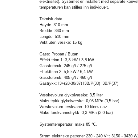
elektrisitet). Systemet er installert med separate konve
temperaturen kan stilles inn individuelt.
Teknisk data
Høyde: 310 mm
Bredde: 340 mm
Lengde: 510 mm
Vekt uten væske: 15 kg
Gass: Propan / Butan
Effekt trinn 1: 3,3 kW / 3,8 kW
Gassforbruk: 245 g/t / 275 g/t
Effekttrinn 2: 5,5 kW / 6,4 kW
Gassforbruk: 405 g/t / 460 g/t
Gastrykk: I3+(28-30/37) I3B/P(30) I3B/P(37)
Væskevolum glykolvæske: 3,5 liter
Maks trykk glykolvæske: 0,05 MPa (0,5 bar)
Væskevolum ferskvann: 10 liter< / a>
Maks ferskvannstrykk: 0,3 MPa (3,0 bar)
Systemtemperatur: maks 85 °C.
Strøm elektriske patroner 230 - 240 V~: 3150 - 3430 W