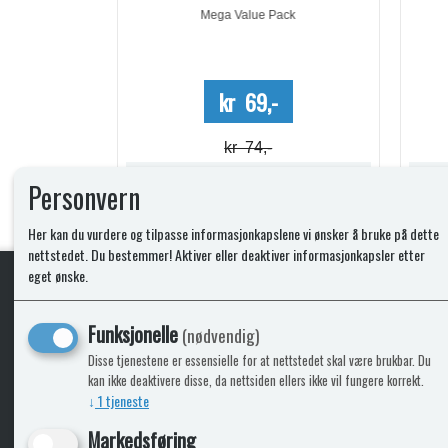
Mega Value Pack
-
kr 69,-
kr 74,-
Lagerstatus:
Lagerstatus:
Personvern
Kjøp
Her kan du vurdere og tilpasse informasjonkapslene vi ønsker å bruke på dette
nettstedet. Du bestemmer! Aktiver eller deaktiver informasjonkapsler etter
eget ønske.
KLikk & hent
Funksjonelle
(nødvendig)
Disse tjenestene er essensielle for at nettstedet skal være brukbar. Du
kan ikke deaktivere disse, da nettsiden ellers ikke vil fungere korrekt.
↓
1
tjeneste
ICARAVANGRUPPEN
INFO
Markedsføring