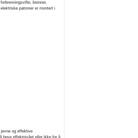
orbrenningsvifte, brenner,
elektriske patroner er montert i
 jevne og effektive
heve effektnivået eller ikke for å