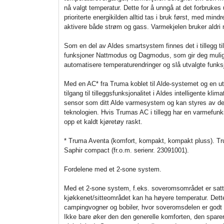
nå valgt temperatur. Dette for å unngå at det forbruke
prioriterte energikilden alltid tas i bruk først, med mindr
aktivere både strøm og gass. Varmekjelen bruker aldri
Som en del av Aldes smartsystem finnes det i tillegg til
funksjoner Nattmodus og Dagmodus, som gir deg muligh
automatisere temperaturendringer og slå utvalgte funks
Med en AC* fra Truma koblet til Alde-systemet og en ut
tilgang til tilleggsfunksjonalitet i Aldes intelligente kl
sensor som ditt Alde varmesystem og kan styres av 
teknologien. Hvis Trumas AC i tillegg har en varmefunk
opp et kaldt kjøretøy raskt.
* Truma Aventa (komfort, kompakt, kompakt pluss). T
Saphir compact (fr.o.m. serienr. 23091001).
Fordelene med et 2-sone system.
Med et 2-sone system, f.eks. soveromsområdet er satt 
kjøkkenet/sitteområdet kan ha høyere temperatur. Dett
campingvogner og bobiler, hvor soveromsdelen er godt a
Ikke bare øker den den generelle komforten, den sparer o