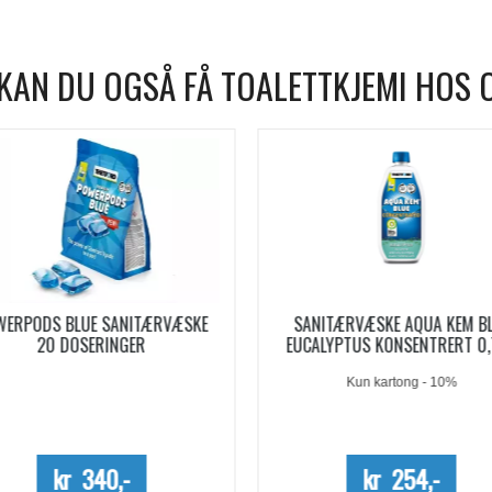
KAN DU OGSÅ FÅ TOALETTKJEMI HOS 
WERPODS BLUE SANITÆRVÆSKE
SANITÆRVÆSKE AQUA KEM B
20 DOSERINGER
EUCALYPTUS KONSENTRERT 0,
Kun kartong - 10%
kr 340,-
kr 254,-