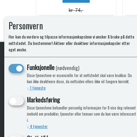
kr 74,-
Lagerstatus:
Lagerstatus:
Personvern
Kjøp
Her kan du vurdere og tilpasse informasjonkapslene vi ønsker å bruke på dette
nettstedet. Du bestemmer! Aktiver eller deaktiver informasjonkapsler etter
eget ønske.
KLikk & hent
Funksjonelle
(nødvendig)
Disse tjenestene er essensielle for at nettstedet skal være brukbar. Du
kan ikke deaktivere disse, da nettsiden ellers ikke vil fungere korrekt.
↓
1
tjeneste
ICARAVANGRUPPEN
INFO
Markedsføring
Disse tjenestene behandler personlig informasjon for å vise deg relevant
Bobilkjeden - iCaravan Tromsø
Kontak
innhold om produkter, tjenester eller temaer som du kan være interessert
Caravan.no - når camping er livet
Cookie
i.
Trumadeler.no - utstyr fra Truma og Alde
Leverin
↓
4
tjenester
Fritidsvarehuset.no - barn og velvære
Reklam
Return