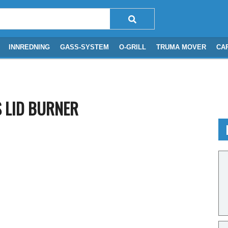
INNREDNING
GASS-SYSTEM
O-GRILL
TRUMA MOVER
CA
S LID BURNER