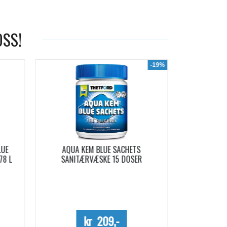
OSS!
-19%
LUE
AQUA KEM BLUE SACHETS
AQUA SOFT 
78 L
SANITÆRVÆSKE 15 DOSER
Me
kr 209,-