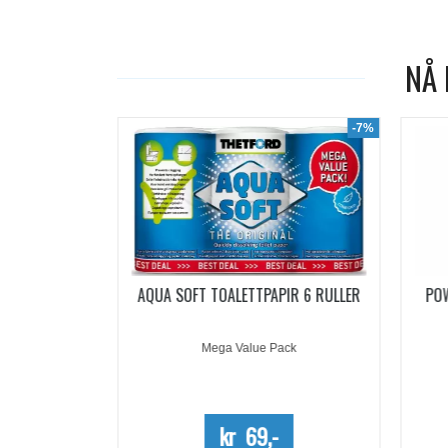
NÅ 
-19%
-7%
ACHETS
AQUA SOFT TOALETTPAPIR 6 RULLER
PO
5 DOSER
Mega Value Pack
-
kr 69,-