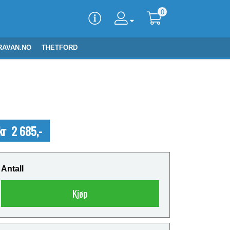
0
RAVAN.NO
THETFORD
kr 2 685,-
Antall
Kjøp