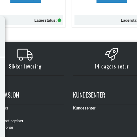
Lagerstatus:
Lagersta
Kjøp
Kjøp
Sikker levering
14 dagers retur
RMASJON
KUNDESENTER
t oss
Kundesenter
s
gsbetingelser
asjoner
ere