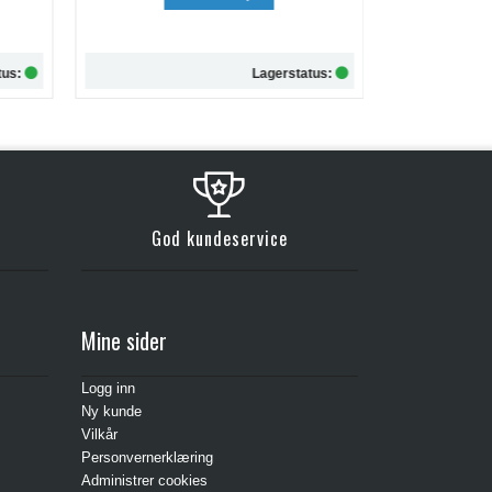
kr 257,-
tus:
Lagerstatus:
Kjøp
God kundeservice
Mine sider
Logg inn
Ny kunde
Vilkår
Personvernerklæring
Administrer cookies