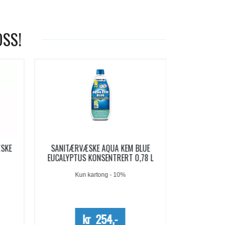
OSS!
-19%
LUE
AQUA KEM BLUE SACHETS
AQUA SOFT 
78 L
SANITÆRVÆSKE 15 DOSER
Me
kr 209,-