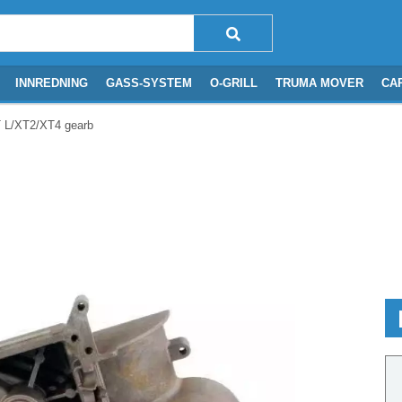
INNREDNING
GASS-SYSTEM
O-GRILL
TRUMA MOVER
CA
 L/XT2/XT4 gearbox A