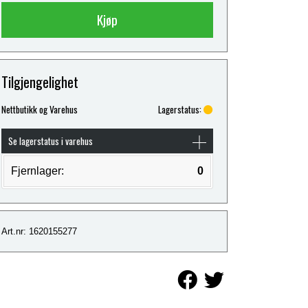
Kjøp
Tilgjengelighet
Nettbutikk og Varehus
Lagerstatus:
Se lagerstatus i varehus
Fjernlager:
0
Art.nr: 1620155277