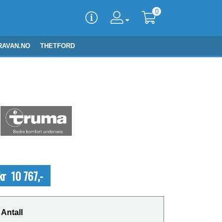
0
RAVAN.NO
THETFORD
kr 10 767,-
Antall