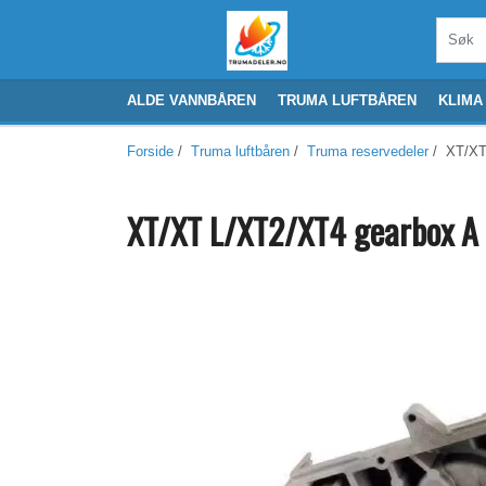
ALDE VANNBÅREN
TRUMA LUFTBÅREN
KLIMA
Forside
/
Truma luftbåren
/
Truma reservedeler
/ XT/XT
XT/XT L/XT2/XT4 gearbox A