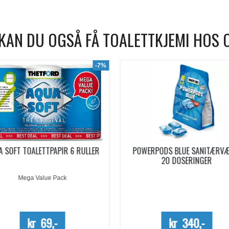
KAN DU OGSÅ FÅ TOALETTKJEMI HOS 
WERPODS BLUE SANITÆRVÆSKE
SANITÆRVÆSKE AQUA KEM B
20 DOSERINGER
EUCALYPTUS KONSENTRERT 0,
Kun kartong - 10%
kr 340,-
kr 254,-