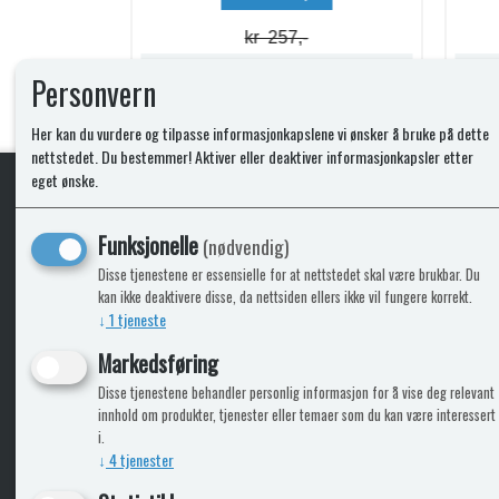
kr 74,-
Lagerstatus:
Lagerstatus:
Personvern
Kjøp
Her kan du vurdere og tilpasse informasjonkapslene vi ønsker å bruke på dette
nettstedet. Du bestemmer! Aktiver eller deaktiver informasjonkapsler etter
eget ønske.
KLikk & hent
Funksjonelle
(nødvendig)
Disse tjenestene er essensielle for at nettstedet skal være brukbar. Du
kan ikke deaktivere disse, da nettsiden ellers ikke vil fungere korrekt.
↓
1
tjeneste
ICARAVANGRUPPEN
INFO
Markedsføring
Disse tjenestene behandler personlig informasjon for å vise deg relevant
Bobilkjeden - iCaravan Tromsø
Kontak
innhold om produkter, tjenester eller temaer som du kan være interessert
Caravan.no - når camping er livet
Cookie
i.
Trumadeler.no - utstyr fra Truma og Alde
Leverin
↓
4
tjenester
Fritidsvarehuset.no - barn og velvære
Reklam
Return