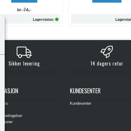
Lagerstatus:
Lagersta
Kjøp
Kjøp
Sikker levering
14 dagers retur
RMASJON
KUNDESENTER
t oss
Kundesenter
s
gsbetingelser
asjoner
ere