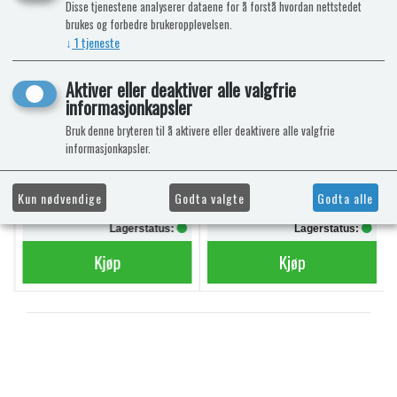
Disse tjenestene analyserer dataene for å forstå hvordan nettstedet
brukes og forbedre brukeropplevelsen.
AQUA SOFT TOALETTPAPIR
POWERPODS BLUE
↓
1
tjeneste
6 RULLER
SANITÆRVÆSKE 20
DOSERINGER
Mega Value Pack
Aktiver eller deaktiver alle valgfrie
informasjonkapsler
Bruk denne bryteren til å aktivere eller deaktivere alle valgfrie
informasjonkapsler.
kr 69,-
kr 340,-
Kun nødvendige
Godta valgte
Godta alle
kr 74,-
Lagerstatus:
Lagerstatus:
Kjøp
Kjøp