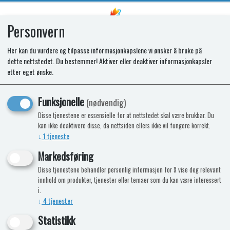
Personvern
0
Her kan du vurdere og tilpasse informasjonkapslene vi ønsker å bruke på
dette nettstedet. Du bestemmer! Aktiver eller deaktiver informasjonkapsler
Kunne ikke finne produktet
etter eget ønske.
Forside
Funksjonelle
(nødvendig)
Disse tjenestene er essensielle for at nettstedet skal være brukbar. Du
NÅ KAN DU OGSÅ FÅ TOALETTKJEMI
kan ikke deaktivere disse, da nettsiden ellers ikke vil fungere korrekt.
↓
1
tjeneste
HOS OSS!
Markedsføring
9%
-7%
Disse tjenestene behandler personlig informasjon for å vise deg relevant
innhold om produkter, tjenester eller temaer som du kan være interessert
i.
↓
4
tjenester
Statistikk