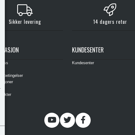
Sikker levering
14 dagers retur
RMASJON
KUNDESENTER
t oss
Kundesenter
s
gsbetingelser
asjoner
ere
odukter