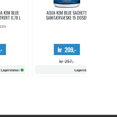
LUE
AQUA KEM BLUE SACHETS
AQUA SOFT 
78 L
SANITÆRVÆSKE 15 DOSER
Me
kr 209,-
kr 257,-
tus:
Lagerstatus:
Kjøp