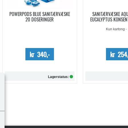
WERPODS BLUE SANITÆRVÆSKE
SANITÆRVÆSKE AQUA KEM B
20 DOSERINGER
EUCALYPTUS KONSENTRERT 0,
Kun kartong - 10%
kr 340,-
kr 254,-
Lagerstatus:
Lagersta
Kjøp
Kjøp