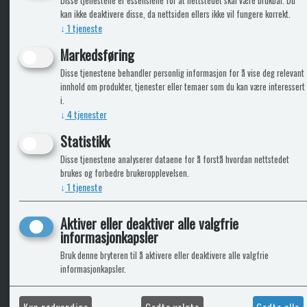
Disse tjenestene er essensielle for at nettstedet skal være brukbar. Du
kan ikke deaktivere disse, da nettsiden ellers ikke vil fungere korrekt.
↓
1
tjeneste
KLikk & hent
Markedsføring
Disse tjenestene behandler personlig informasjon for å vise deg relevant
innhold om produkter, tjenester eller temaer som du kan være interessert
i.
ICARAVANGRUPPEN
INFO
↓
4
tjenester
Statistikk
Bobilkjeden - iCaravan Tromsø
Kontak
Caravan.no - når camping er livet
Cookie
Disse tjenestene analyserer dataene for å forstå hvordan nettstedet
Trumadeler.no - utstyr fra Truma og Alde
Leverin
brukes og forbedre brukeropplevelsen.
↓
1
tjeneste
Fritidsvarehuset.no - barn og velvære
Reklam
Return
Alle pr
Aktiver eller deaktiver alle valgfrie
informasjonkapsler
Bruk denne bryteren til å aktivere eller deaktivere alle valgfrie
informasjonkapsler.
Kun nødvendige
Godta valgte
Godta alle