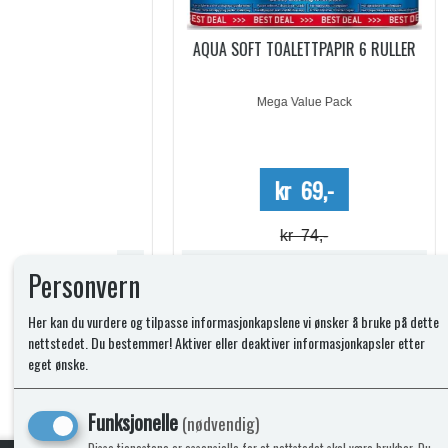
ACHETS
AQUA SOFT TOALETTPAPIR 6 RULLER
PO
5 DOSER
Mega Value Pack
-
kr 69,-
kr 74,-
Lagerstatus:
Lagerstatus:
Personvern
Kjøp
Her kan du vurdere og tilpasse informasjonkapslene vi ønsker å bruke på dette
nettstedet. Du bestemmer! Aktiver eller deaktiver informasjonkapsler etter
eget ønske.
Funksjonelle
(nødvendig)