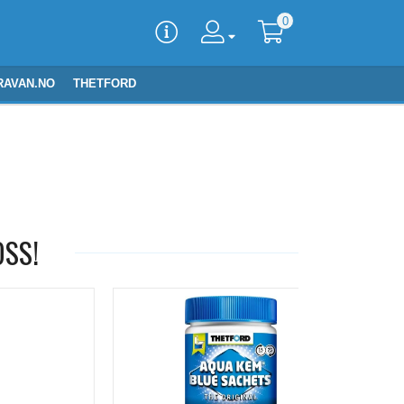
0
RAVAN.NO
THETFORD
OSS!
-19%