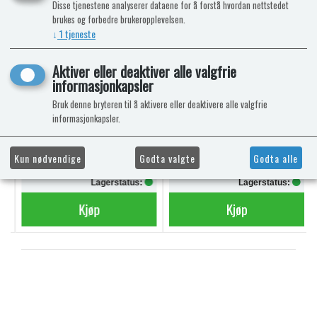
Disse tjenestene analyserer dataene for å forstå hvordan nettstedet
brukes og forbedre brukeropplevelsen.
AQUA SOFT TOALETTPAPIR
POWERPODS BLUE
↓
1
tjeneste
6 RULLER
SANITÆRVÆSKE 20
DOSERINGER
Mega Value Pack
Aktiver eller deaktiver alle valgfrie
informasjonkapsler
Bruk denne bryteren til å aktivere eller deaktivere alle valgfrie
informasjonkapsler.
kr 69,-
kr 340,-
Kun nødvendige
Godta valgte
Godta alle
kr 74,-
Lagerstatus:
Lagerstatus:
Kjøp
Kjøp