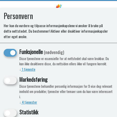
Personvern
0
Her kan du vurdere og tilpasse informasjonkapslene vi ønsker å bruke på
dette nettstedet. Du bestemmer! Aktiver eller deaktiver informasjonkapsler
Kunne ikke finne produktet
etter eget ønske.
Forside
Funksjonelle
(nødvendig)
Disse tjenestene er essensielle for at nettstedet skal være brukbar. Du
NÅ KAN DU OGSÅ FÅ TOALETTKJEMI
kan ikke deaktivere disse, da nettsiden ellers ikke vil fungere korrekt.
↓
1
tjeneste
HOS OSS!
Markedsføring
9%
-7%
Disse tjenestene behandler personlig informasjon for å vise deg relevant
innhold om produkter, tjenester eller temaer som du kan være interessert
i.
↓
4
tjenester
Statistikk