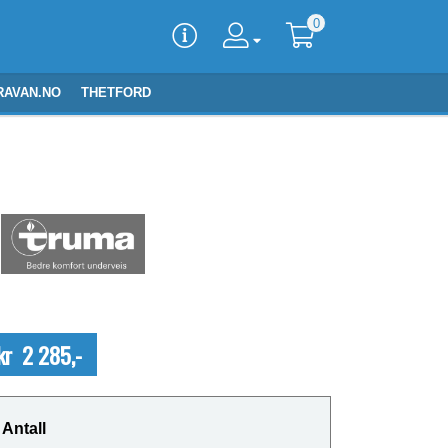
0
RAVAN.NO
THETFORD
kr 2 285,-
Antall