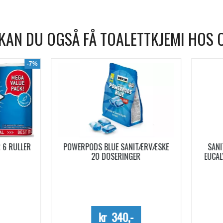
KAN DU OGSÅ FÅ TOALETTKJEMI HOS 
WERPODS BLUE SANITÆRVÆSKE
SANITÆRVÆSKE AQUA KEM B
20 DOSERINGER
EUCALYPTUS KONSENTRERT 0,
Kun kartong - 10%
kr 340,-
kr 254,-