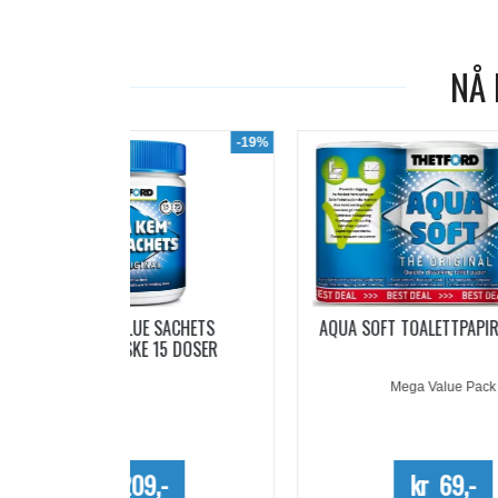
NÅ 
-19%
-7%
ACHETS
AQUA SOFT TOALETTPAPIR 6 RULLER
PO
5 DOSER
Mega Value Pack
-
kr 69,-