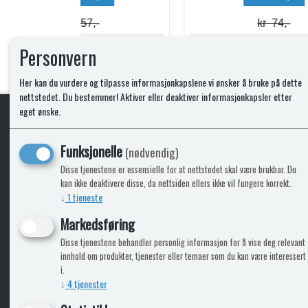
kr 74,-
Lagerstatus:
Lagerstatus:
Personvern
Kjøp
Her kan du vurdere og tilpasse informasjonkapslene vi ønsker å bruke på dette
nettstedet. Du bestemmer! Aktiver eller deaktiver informasjonkapsler etter
eget ønske.
KLikk & hent
Funksjonelle
(nødvendig)
Disse tjenestene er essensielle for at nettstedet skal være brukbar. Du
kan ikke deaktivere disse, da nettsiden ellers ikke vil fungere korrekt.
↓
1
tjeneste
ICARAVANGRUPPEN
INFO
Markedsføring
Disse tjenestene behandler personlig informasjon for å vise deg relevant
Bobilkjeden - iCaravan Tromsø
Kontak
innhold om produkter, tjenester eller temaer som du kan være interessert
Caravan.no - når camping er livet
Cookie
i.
Trumadeler.no - utstyr fra Truma og Alde
Leverin
↓
4
tjenester
Fritidsvarehuset.no - barn og velvære
Reklam
Return