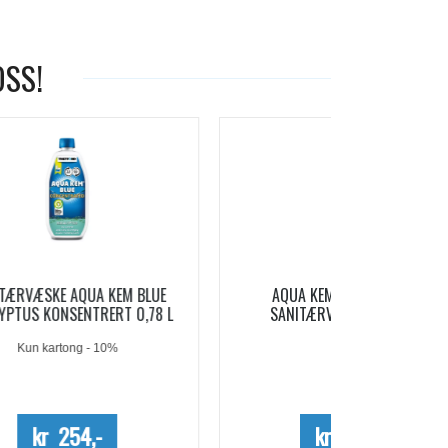
OSS!
-19%
LUE
AQUA KEM BLUE SACHETS
AQUA SOFT 
78 L
SANITÆRVÆSKE 15 DOSER
Me
kr 209,-