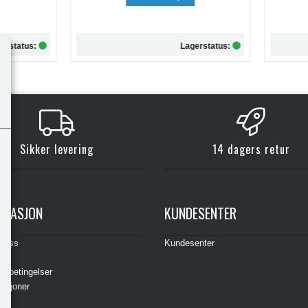
Lagerstatus:
Lagersta
Kjøp
Kjøp
Sikker levering
14 dagers retur
RMASJON
KUNDESENTER
t oss
Kundesenter
s
gsbetingelser
asjoner
ere