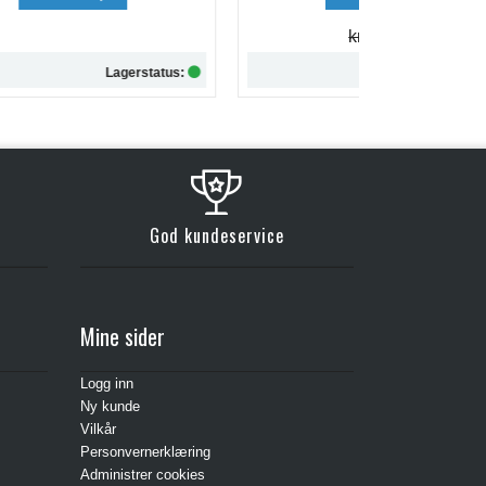
kr 257,-
tus:
Lagerstatus:
Kjøp
God kundeservice
Mine sider
Logg inn
Ny kunde
Vilkår
Personvernerklæring
Administrer cookies