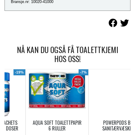
Bransje.nr: 10020-41000
NÅ KAN DU OGSÅ FÅ TOALETTKJEMI
HOS OSS!
9%
-7%
AQUA SOFT TOALETTPAPIR
POWERPODS BLUE
6 RULLER
SANITÆRVÆSKE 20
DOSERINGER