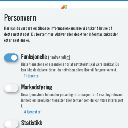
Personvern
0
Her kan du vurdere og tilpasse informasjonkapslene vi ønsker å bruke på
dette nettstedet. Du bestemmer! Aktiver eller deaktiver informasjonkapsler
Stillskrue ISO 4029 M4x4-45H
etter eget ønske.
Funksjonelle
(nødvendig)
Disse tjenestene er essensielle for at nettstedet skal være brukbar. Du
kan ikke deaktivere disse, da nettsiden ellers ikke vil fungere korrekt.
↓
1
tjeneste
Markedsføring
Disse tjenestene behandler personlig informasjon for å vise deg relevant
innhold om produkter, tjenester eller temaer som du kan være interessert
i.
↓
4
tjenester
Statistikk