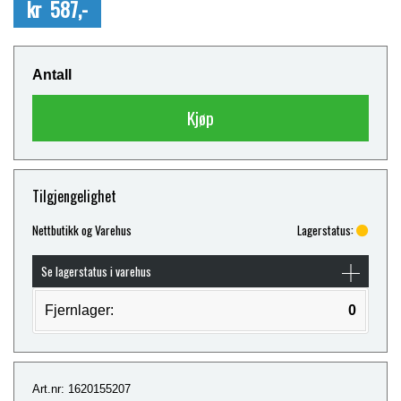
kr 587,-
Antall
Kjøp
Tilgjengelighet
Nettbutikk og Varehus
Lagerstatus:
Se lagerstatus i varehus
Fjernlager:
0
Art.nr: 1620155207