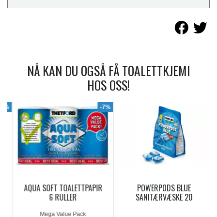
NÅ KAN DU OGSÅ FÅ TOALETTKJEMI
HOS OSS!
9%
-7%
AQUA SOFT TOALETTPAPIR
POWERPODS BLUE
6 RULLER
SANITÆRVÆSKE 20
DOSERINGER
Mega Value Pack