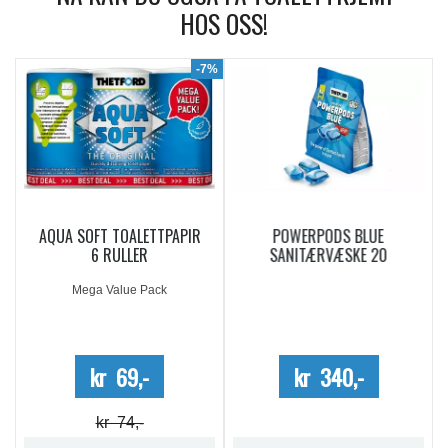
HOS OSS!
9%
-7%
AQUA SOFT TOALETTPAPIR
POWERPODS BLUE
6 RULLER
SANITÆRVÆSKE 20
DOSERINGER
Mega Value Pack
kr 69,-
kr 340,-
kr 74,-