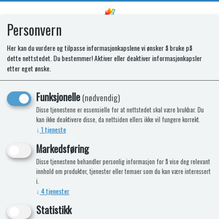
Personvern
0
Her kan du vurdere og tilpasse informasjonkapslene vi ønsker å bruke på
dette nettstedet. Du bestemmer! Aktiver eller deaktiver informasjonkapsler
SR VEGETABLE BIN
etter eget ønske.
Funksjonelle
(nødvendig)
Disse tjenestene er essensielle for at nettstedet skal være brukbar. Du
kan ikke deaktivere disse, da nettsiden ellers ikke vil fungere korrekt.
↓
1
tjeneste
Markedsføring
Disse tjenestene behandler personlig informasjon for å vise deg relevant
innhold om produkter, tjenester eller temaer som du kan være interessert
i.
↓
4
tjenester
Statistikk