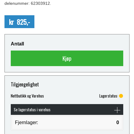
delenummer: 62303912.
kr 825,-
Antall
Kjøp
Tilgjengelighet
Nettbutikk og Varehus
Lagerstatus:
Se lagerstatus i varehus
Fjernlager:
0