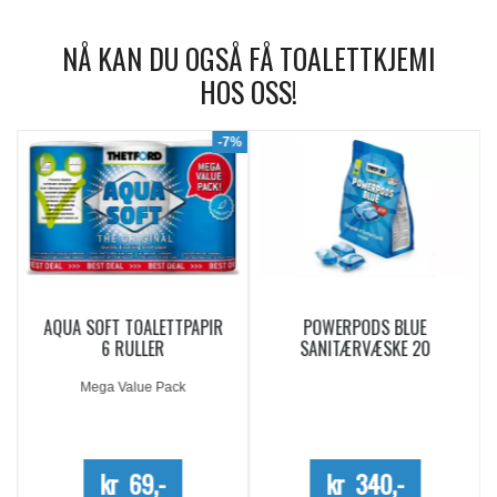
NÅ KAN DU OGSÅ FÅ TOALETTKJEMI
HOS OSS!
9%
-7%
AQUA SOFT TOALETTPAPIR
POWERPODS BLUE
6 RULLER
SANITÆRVÆSKE 20
DOSERINGER
Mega Value Pack
kr 69,-
kr 340,-