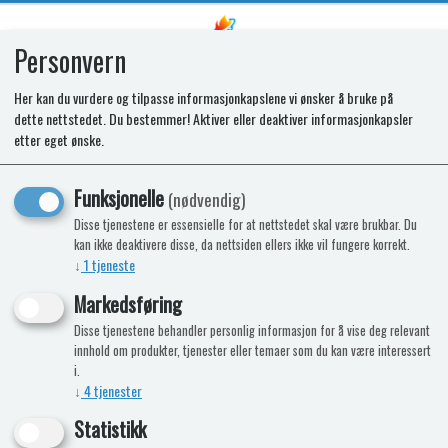
Personvern
0
Her kan du vurdere og tilpasse informasjonkapslene vi ønsker å bruke på
dette nettstedet. Du bestemmer! Aktiver eller deaktiver informasjonkapsler
SR THERMISTOR
etter eget ønske.
T1156/T2138/T2152/T2156/T2160/T
Funksjonelle
(nødvendig)
Disse tjenestene er essensielle for at nettstedet skal være brukbar. Du
kan ikke deaktivere disse, da nettsiden ellers ikke vil fungere korrekt.
↓
1
tjeneste
Markedsføring
Disse tjenestene behandler personlig informasjon for å vise deg relevant
innhold om produkter, tjenester eller temaer som du kan være interessert
i.
↓
4
tjenester
Statistikk