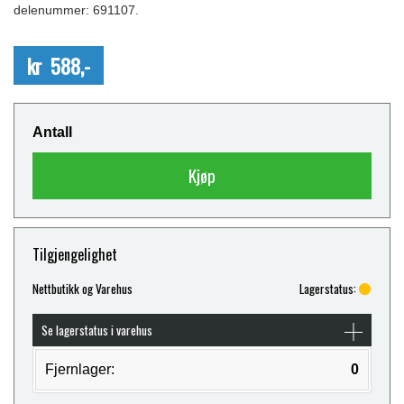
delenummer: 691107.
kr 588,-
Antall
Kjøp
Tilgjengelighet
Nettbutikk og Varehus
Lagerstatus:
Se lagerstatus i varehus
Fjernlager:
0