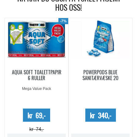
HOS OSS!
9%
-7%
AQUA SOFT TOALETTPAPIR
POWERPODS BLUE
6 RULLER
SANITÆRVÆSKE 20
DOSERINGER
Mega Value Pack
kr 69,-
kr 340,-
kr 74,-