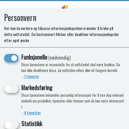
Personvern
0
Her kan du vurdere og tilpasse informasjonkapslene vi ønsker å bruke på
dette nettstedet. Du bestemmer! Aktiver eller deaktiver informasjonkapsler
SR TECHNICAL PANEL LCD
etter eget ønske.
Funksjonelle
(nødvendig)
Disse tjenestene er essensielle for at nettstedet skal være brukbar. Du
kan ikke deaktivere disse, da nettsiden ellers ikke vil fungere korrekt.
↓
1
tjeneste
Markedsføring
Disse tjenestene behandler personlig informasjon for å vise deg relevant
innhold om produkter, tjenester eller temaer som du kan være interessert
i.
↓
4
tjenester
Statistikk