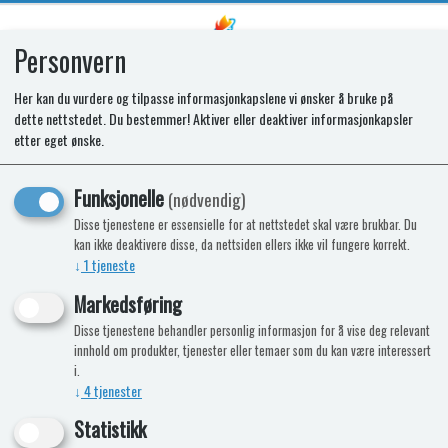
Personvern
0
Her kan du vurdere og tilpasse informasjonkapslene vi ønsker å bruke på
dette nettstedet. Du bestemmer! Aktiver eller deaktiver informasjonkapsler
SR SPARK ELECTRODE
etter eget ønske.
N3080/3090/3097/3108/3112/311
Funksjonelle
(nødvendig)
Disse tjenestene er essensielle for at nettstedet skal være brukbar. Du
kan ikke deaktivere disse, da nettsiden ellers ikke vil fungere korrekt.
↓
1
tjeneste
Markedsføring
Disse tjenestene behandler personlig informasjon for å vise deg relevant
innhold om produkter, tjenester eller temaer som du kan være interessert
i.
↓
4
tjenester
Statistikk