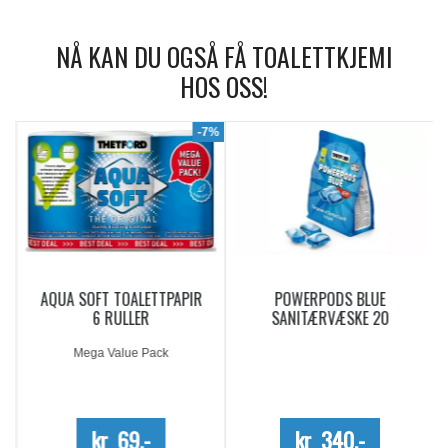
NÅ KAN DU OGSÅ FÅ TOALETTKJEMI
HOS OSS!
9%
-7%
AQUA SOFT TOALETTPAPIR
POWERPODS BLUE
6 RULLER
SANITÆRVÆSKE 20
DOSERINGER
Mega Value Pack
kr 69,-
kr 340,-