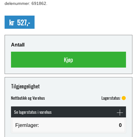
delenummer: 691862.
kr 527,-
Antall
Kjøp
Tilgjengelighet
Nettbutikk og Varehus
Lagerstatus:
Se lagerstatus i varehus
Fjernlager:
0