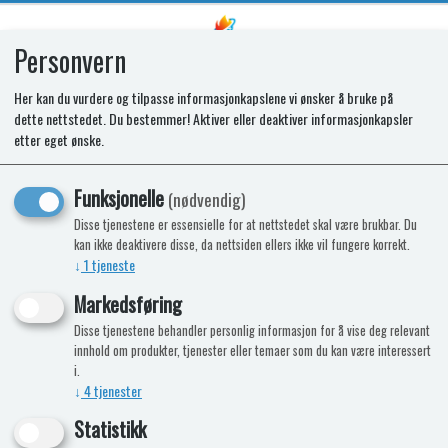
Personvern
0
Her kan du vurdere og tilpasse informasjonkapslene vi ønsker å bruke på
dette nettstedet. Du bestemmer! Aktiver eller deaktiver informasjonkapsler
SR SHELF KIT T1152
etter eget ønske.
Funksjonelle
(nødvendig)
Disse tjenestene er essensielle for at nettstedet skal være brukbar. Du
kan ikke deaktivere disse, da nettsiden ellers ikke vil fungere korrekt.
↓
1
tjeneste
Markedsføring
Disse tjenestene behandler personlig informasjon for å vise deg relevant
innhold om produkter, tjenester eller temaer som du kan være interessert
i.
↓
4
tjenester
Statistikk