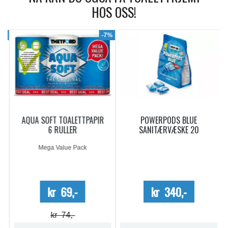
HOS OSS!
9%
-7%
AQUA SOFT TOALETTPAPIR
POWERPODS BLUE
6 RULLER
SANITÆRVÆSKE 20
DOSERINGER
Mega Value Pack
kr 69,-
kr 340,-
kr 74,-