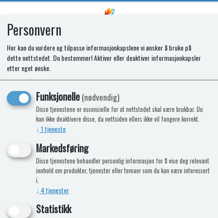
Personvern
0
Her kan du vurdere og tilpasse informasjonkapslene vi ønsker å bruke på
dette nettstedet. Du bestemmer! Aktiver eller deaktiver informasjonkapsler
SR PCB LED
etter eget ønske.
Funksjonelle
(nødvendig)
Disse tjenestene er essensielle for at nettstedet skal være brukbar. Du
kan ikke deaktivere disse, da nettsiden ellers ikke vil fungere korrekt.
↓
1
tjeneste
Markedsføring
Disse tjenestene behandler personlig informasjon for å vise deg relevant
innhold om produkter, tjenester eller temaer som du kan være interessert
i.
↓
4
tjenester
Statistikk