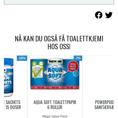
NÅ KAN DU OGSÅ FÅ TOALETTKJEMI
HOS OSS!
9%
-7%
AQUA SOFT TOALETTPAPIR
POWERPODS BLUE
6 RULLER
SANITÆRVÆSKE 20
DOSERINGER
Mega Value Pack