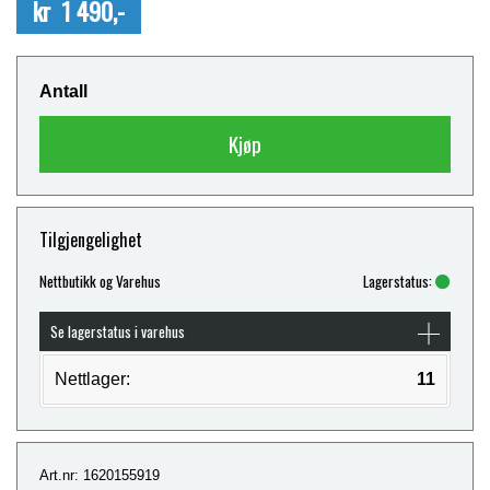
kr 1 490,-
Antall
Kjøp
Tilgjengelighet
Nettbutikk og Varehus
Lagerstatus:
Se lagerstatus i varehus
Nettlager:
11
Art.nr: 1620155919