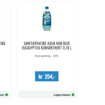
-19%
LUE
AQUA KEM BLUE SACHETS
AQUA SOFT 
78 L
SANITÆRVÆSKE 15 DOSER
Me
kr 209,-
kr 257,-
tus:
Lagerstatus: