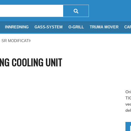
INNREDNING
GASS-SYSTEM
O-GRILL
TRUMA MOVER
CA
 SR MODIFICATION KIT TICKING COOLING UNIT
ING COOLING UNIT
Ori
TI
ve
de