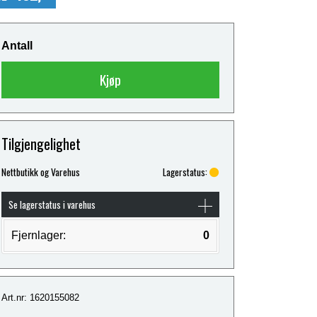
Antall
Kjøp
Tilgjengelighet
Nettbutikk og Varehus
Lagerstatus:
Se lagerstatus i varehus
Fjernlager:
0
Art.nr: 1620155082