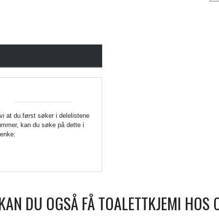
 vi at du først søker i delelistene
enummer, kan du søke på dette i
Lenke:
KAN DU OGSÅ FÅ TOALETTKJEMI HOS 