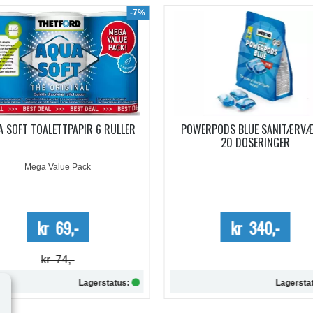
WERPODS BLUE SANITÆRVÆSKE
SANITÆRVÆSKE AQUA KEM B
20 DOSERINGER
EUCALYPTUS KONSENTRERT 0,
Kun kartong - 10%
kr 340,-
kr 254,-
Lagerstatus:
Lagersta