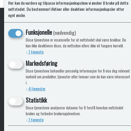
Kjøp
Her kan du vurdere og tilpasse informasjonkapslene vi ønsker å bruke på dette
nettstedet. Du bestemmer! Aktiver eller deaktiver informasjonkapsler etter
eget ønske.
KLikk & hent
Funksjonelle
(nødvendig)
Disse tjenestene er essensielle for at nettstedet skal være brukbar. Du
kan ikke deaktivere disse, da nettsiden ellers ikke vil fungere korrekt.
↓
1
tjeneste
ICARAVANGRUPPEN
INFO
Markedsføring
Disse tjenestene behandler personlig informasjon for å vise deg relevant
Bobilkjeden - iCaravan Tromsø
Kontak
innhold om produkter, tjenester eller temaer som du kan være interessert
Caravan.no - når camping er livet
Cookie
i.
Trumadeler.no - utstyr fra Truma og Alde
Leverin
↓
4
tjenester
Fritidsvarehuset.no - barn og velvære
Reklam
Return
Statistikk
Alle pr
Disse tjenestene analyserer dataene for å forstå hvordan nettstedet
brukes og forbedre brukeropplevelsen.
↓
1
tjeneste