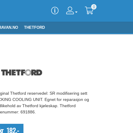
0
RAVAN.NO
THETFORD
ginal Thetford reservedel: SR modifisering sett
CKING COOLING UNIT. Egnet for reparasjon og
dlikehold av Thetford kjøleskap. Thetford
lenummer: 691886.
kr 182,-