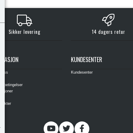
Kjøp
Kjøp
Sikker levering
14 dagers retur
RMASJON
KUNDESENTER
t oss
Kundesenter
s
gsbetingelser
asjoner
ere
odukter