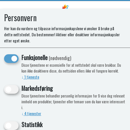
Personvern
0
Her kan du vurdere og tilpasse informasjonkapslene vi ønsker å bruke på
dette nettstedet. Du bestemmer! Aktiver eller deaktiver informasjonkapsler
SR HOUSING T2138
etter eget ønske.
Funksjonelle
(nødvendig)
Disse tjenestene er essensielle for at nettstedet skal være brukbar. Du
kan ikke deaktivere disse, da nettsiden ellers ikke vil fungere korrekt.
↓
1
tjeneste
Markedsføring
Disse tjenestene behandler personlig informasjon for å vise deg relevant
innhold om produkter, tjenester eller temaer som du kan være interessert
i.
↓
4
tjenester
Statistikk