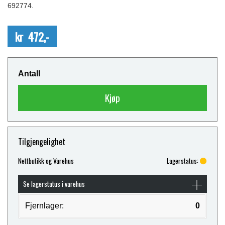
692774.
kr 472,-
Antall
Kjøp
Tilgjengelighet
Nettbutikk og Varehus
Lagerstatus:
Se lagerstatus i varehus
Fjernlager:
0