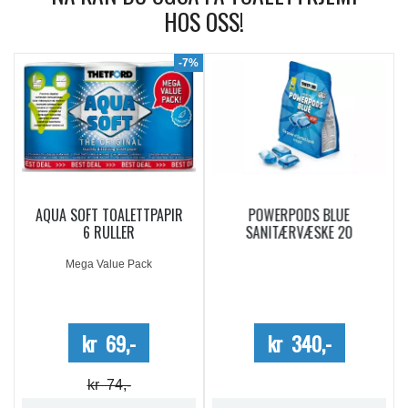
HOS OSS!
9%
-7%
AQUA SOFT TOALETTPAPIR
POWERPODS BLUE
6 RULLER
SANITÆRVÆSKE 20
DOSERINGER
Mega Value Pack
kr 69,-
kr 340,-
kr 74,-