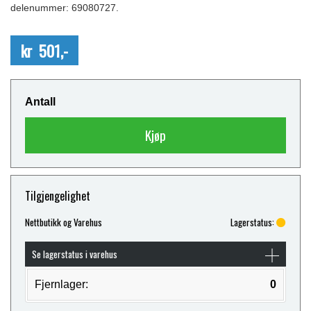
delenummer: 69080727.
kr 501,-
Antall
Kjøp
Tilgjengelighet
Nettbutikk og Varehus
Lagerstatus:
Se lagerstatus i varehus
Fjernlager:
0