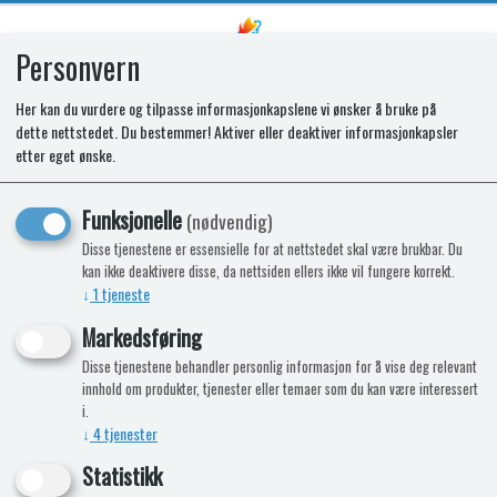
Personvern
0
Her kan du vurdere og tilpasse informasjonkapslene vi ønsker å bruke på
dette nettstedet. Du bestemmer! Aktiver eller deaktiver informasjonkapsler
SR HOUSING FLAT N3080 BLACK
etter eget ønske.
Funksjonelle
(nødvendig)
Disse tjenestene er essensielle for at nettstedet skal være brukbar. Du
kan ikke deaktivere disse, da nettsiden ellers ikke vil fungere korrekt.
↓
1
tjeneste
Markedsføring
Disse tjenestene behandler personlig informasjon for å vise deg relevant
innhold om produkter, tjenester eller temaer som du kan være interessert
i.
↓
4
tjenester
Statistikk