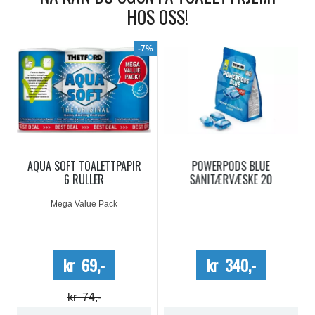
HOS OSS!
9%
-7%
AQUA SOFT TOALETTPAPIR
POWERPODS BLUE
6 RULLER
SANITÆRVÆSKE 20
DOSERINGER
Mega Value Pack
kr 69,-
kr 340,-
kr 74,-