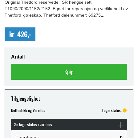
Original Thetford reservedel: SR hengselsett
T1090/2090/1152/2152. Egnet for reparasjon og vedlikehold av
Thetford kjøleskap. Thetford delenummer: 692751.
kr 426,-
Antall
Kjøp
Tilgjengelighet
Nettbutikk og Varehus
Lagerstatus:
Se lagerstatus i varehus
Fjernlager:
0