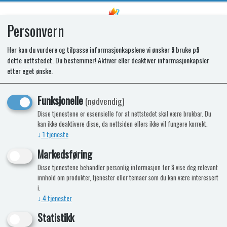
Personvern
0
Her kan du vurdere og tilpasse informasjonkapslene vi ønsker å bruke på
dette nettstedet. Du bestemmer! Aktiver eller deaktiver informasjonkapsler
SR HINGE SET
etter eget ønske.
T1090/2090/1152/2152
Funksjonelle
(nødvendig)
Disse tjenestene er essensielle for at nettstedet skal være brukbar. Du
kan ikke deaktivere disse, da nettsiden ellers ikke vil fungere korrekt.
↓
1
tjeneste
Markedsføring
Disse tjenestene behandler personlig informasjon for å vise deg relevant
innhold om produkter, tjenester eller temaer som du kan være interessert
i.
↓
4
tjenester
Statistikk