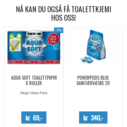
NÅ KAN DU OGSÅ FÅ TOALETTKJEMI
HOS OSS!
9%
-7%
AQUA SOFT TOALETTPAPIR
POWERPODS BLUE
6 RULLER
SANITÆRVÆSKE 20
DOSERINGER
Mega Value Pack
kr 69,-
kr 340,-