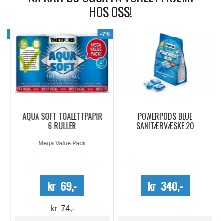
HOS OSS!
9%
-7%
AQUA SOFT TOALETTPAPIR
POWERPODS BLUE
6 RULLER
SANITÆRVÆSKE 20
DOSERINGER
Mega Value Pack
kr 69,-
kr 340,-
kr 74,-