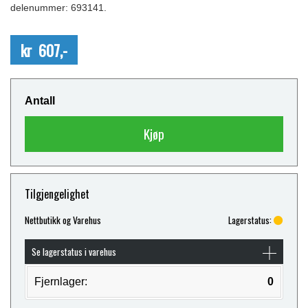
delenummer: 693141.
kr 607,-
Antall
Kjøp
Tilgjengelighet
Nettbutikk og Varehus
Lagerstatus:
Se lagerstatus i varehus
Fjernlager:
0