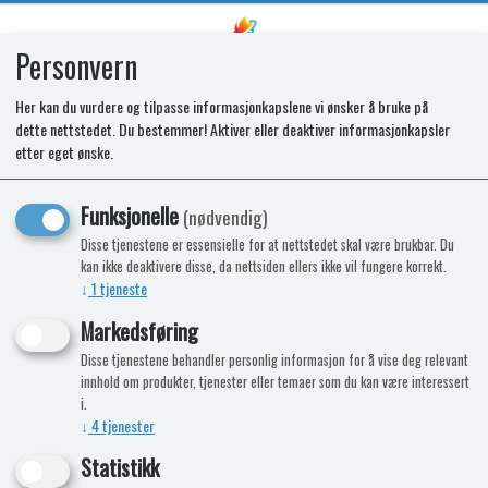
Personvern
0
Her kan du vurdere og tilpasse informasjonkapslene vi ønsker å bruke på
dette nettstedet. Du bestemmer! Aktiver eller deaktiver informasjonkapsler
SR HINGE KIT FLAT SINGLE DOOR
etter eget ønske.
Funksjonelle
(nødvendig)
Disse tjenestene er essensielle for at nettstedet skal være brukbar. Du
kan ikke deaktivere disse, da nettsiden ellers ikke vil fungere korrekt.
↓
1
tjeneste
Markedsføring
Disse tjenestene behandler personlig informasjon for å vise deg relevant
innhold om produkter, tjenester eller temaer som du kan være interessert
i.
↓
4
tjenester
Statistikk