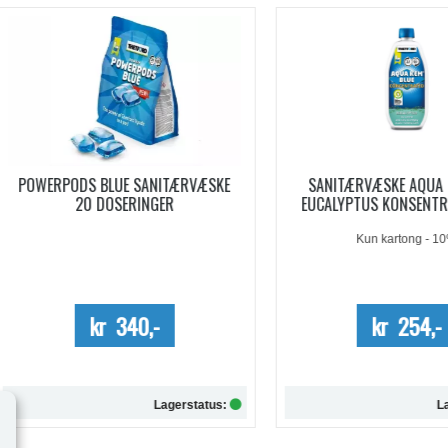
WERPODS BLUE SANITÆRVÆSKE
SANITÆRVÆSKE AQUA KEM B
20 DOSERINGER
EUCALYPTUS KONSENTRERT 0,
Kun kartong - 10%
kr 340,-
kr 254,-
Lagerstatus:
Lagersta