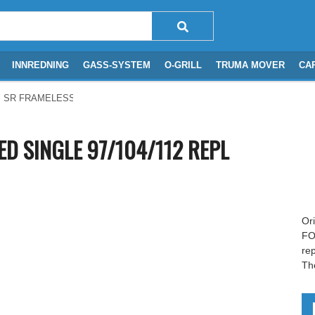
INNREDNING
GASS-SYSTEM
O-GRILL
TRUMA MOVER
CA
 SR FRAMELESS DOOR FOAMED SINGLE 97/104/112 REPL
D SINGLE 97/104/112 REPL
Or
FO
re
Th