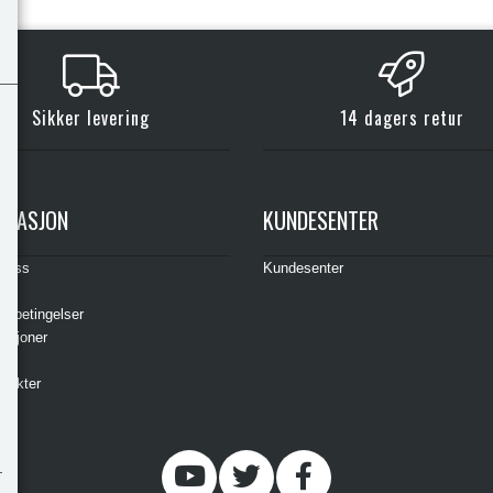
Kjøp
Kjøp
Sikker levering
14 dagers retur
RMASJON
KUNDESENTER
t oss
Kundesenter
s
gsbetingelser
asjoner
ere
odukter