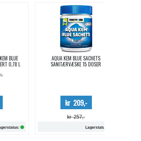
-19%
LUE
AQUA KEM BLUE SACHETS
AQUA SOFT 
78 L
SANITÆRVÆSKE 15 DOSER
Me
kr 209,-
kr 257,-
tus:
Lagerstatus: