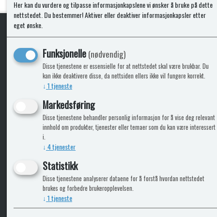
Kjøp
Her kan du vurdere og tilpasse informasjonkapslene vi ønsker å bruke på dette
nettstedet. Du bestemmer! Aktiver eller deaktiver informasjonkapsler etter
eget ønske.
KLikk & hent
Funksjonelle
(nødvendig)
Disse tjenestene er essensielle for at nettstedet skal være brukbar. Du
kan ikke deaktivere disse, da nettsiden ellers ikke vil fungere korrekt.
↓
1
tjeneste
ICARAVANGRUPPEN
INFO
Markedsføring
Disse tjenestene behandler personlig informasjon for å vise deg relevant
Bobilkjeden - iCaravan Tromsø
Kontak
innhold om produkter, tjenester eller temaer som du kan være interessert
Caravan.no - når camping er livet
Cookie
i.
Trumadeler.no - utstyr fra Truma og Alde
Leverin
↓
4
tjenester
Fritidsvarehuset.no - barn og velvære
Reklam
Return
Statistikk
Alle pr
Disse tjenestene analyserer dataene for å forstå hvordan nettstedet
brukes og forbedre brukeropplevelsen.
↓
1
tjeneste