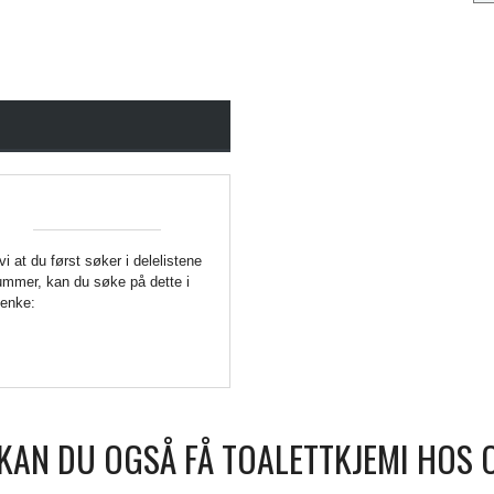
 vi at du først søker i delelistene
enummer, kan du søke på dette i
Lenke:
KAN DU OGSÅ FÅ TOALETTKJEMI HOS 