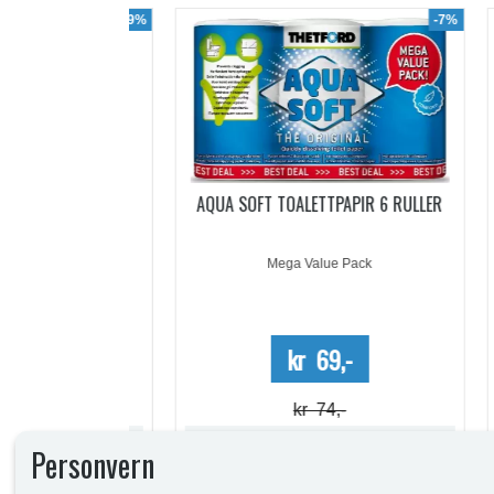
-19%
-7%
ACHETS
AQUA SOFT TOALETTPAPIR 6 RULLER
PO
5 DOSER
Mega Value Pack
-
kr 69,-
kr 74,-
Lagerstatus:
Lagerstatus:
Personvern