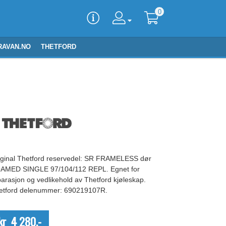
0
RAVAN.NO
THETFORD
iginal Thetford reservedel: SR FRAMELESS dør
AMED SINGLE 97/104/112 REPL. Egnet for
parasjon og vedlikehold av Thetford kjøleskap.
etford delenummer: 690219107R.
kr 4 280,-