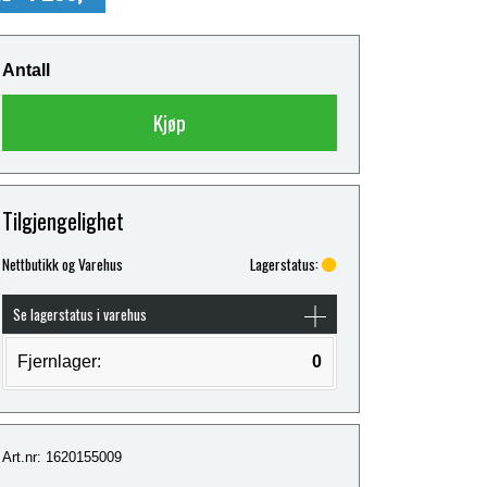
Antall
Kjøp
Tilgjengelighet
Nettbutikk og Varehus
Lagerstatus:
Se lagerstatus i varehus
Fjernlager:
0
Art.nr: 1620155009