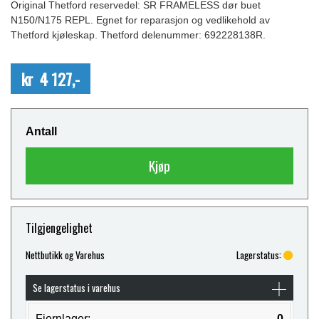
Original Thetford reservedel: SR FRAMELESS dør buet
N150/N175 REPL. Egnet for reparasjon og vedlikehold av
Thetford kjøleskap. Thetford delenummer: 692228138R.
kr 4 127,-
Antall
Kjøp
Tilgjengelighet
Nettbutikk og Varehus
Lagerstatus:
Se lagerstatus i varehus
Fjernlager:
0