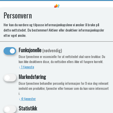
Personvern
0
Her kan du vurdere og tilpasse informasjonkapslene vi ønsker å bruke på
dette nettstedet. Du bestemmer! Aktiver eller deaktiver informasjonkapsler
SR FRAMELESS DOOR CURVED
etter eget ønske.
N150/N175 REPL
Funksjonelle
(nødvendig)
Disse tjenestene er essensielle for at nettstedet skal være brukbar. Du
kan ikke deaktivere disse, da nettsiden ellers ikke vil fungere korrekt.
↓
1
tjeneste
Markedsføring
Disse tjenestene behandler personlig informasjon for å vise deg relevant
innhold om produkter, tjenester eller temaer som du kan være interessert
i.
↓
4
tjenester
Statistikk