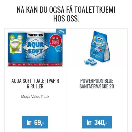
NÅ KAN DU OGSÅ FÅ TOALETTKJEMI
HOS OSS!
9%
-7%
AQUA SOFT TOALETTPAPIR
POWERPODS BLUE
6 RULLER
SANITÆRVÆSKE 20
DOSERINGER
Mega Value Pack
kr 69,-
kr 340,-