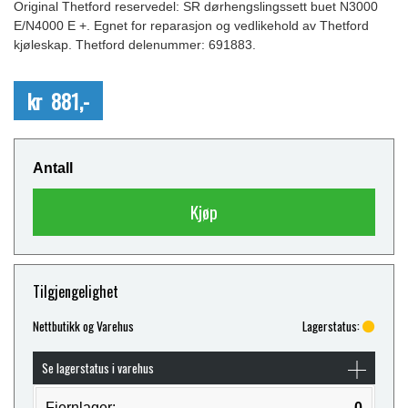
Original Thetford reservedel: SR dørhengslingssett buet N3000
E/N4000 E +. Egnet for reparasjon og vedlikehold av Thetford
kjøleskap. Thetford delenummer: 691883.
kr 881,-
Antall
Kjøp
Tilgjengelighet
Nettbutikk og Varehus
Lagerstatus:
Se lagerstatus i varehus
Fjernlager:
0