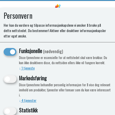
Personvern
0
Her kan du vurdere og tilpasse informasjonkapslene vi ønsker å bruke på
dette nettstedet. Du bestemmer! Aktiver eller deaktiver informasjonkapsler
SR DOOR SWING KIT CURVED
etter eget ønske.
N3000E/N4000E+
Funksjonelle
(nødvendig)
Disse tjenestene er essensielle for at nettstedet skal være brukbar. Du
kan ikke deaktivere disse, da nettsiden ellers ikke vil fungere korrekt.
↓
1
tjeneste
Markedsføring
Disse tjenestene behandler personlig informasjon for å vise deg relevant
innhold om produkter, tjenester eller temaer som du kan være interessert
i.
↓
4
tjenester
Statistikk