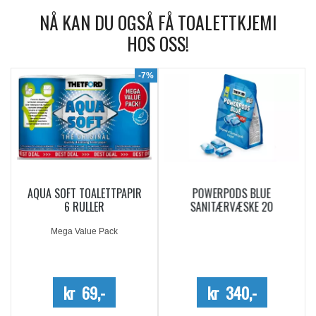
NÅ KAN DU OGSÅ FÅ TOALETTKJEMI
HOS OSS!
9%
-7%
AQUA SOFT TOALETTPAPIR
POWERPODS BLUE
6 RULLER
SANITÆRVÆSKE 20
DOSERINGER
Mega Value Pack
kr 69,-
kr 340,-