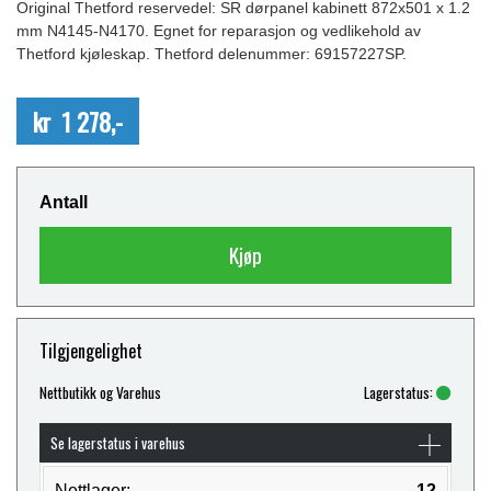
Original Thetford reservedel: SR dørpanel kabinett 872x501 x 1.2
mm N4145-N4170. Egnet for reparasjon og vedlikehold av
Thetford kjøleskap. Thetford delenummer: 69157227SP.
kr 1 278,-
Antall
Kjøp
Tilgjengelighet
Nettbutikk og Varehus
Lagerstatus:
Se lagerstatus i varehus
Nettlager:
12