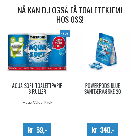
NÅ KAN DU OGSÅ FÅ TOALETTKJEMI
HOS OSS!
9%
-7%
AQUA SOFT TOALETTPAPIR
POWERPODS BLUE
6 RULLER
SANITÆRVÆSKE 20
DOSERINGER
Mega Value Pack
kr 69,-
kr 340,-