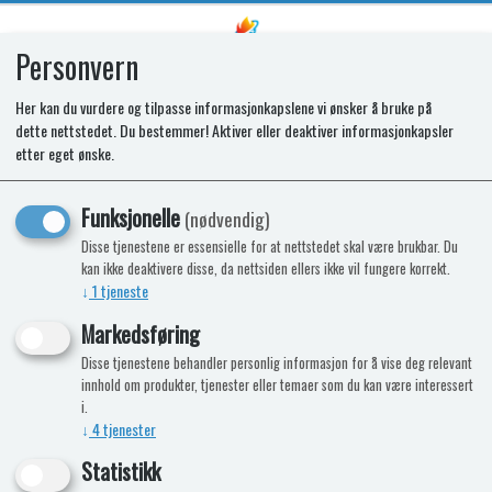
Personvern
0
Her kan du vurdere og tilpasse informasjonkapslene vi ønsker å bruke på
dette nettstedet. Du bestemmer! Aktiver eller deaktiver informasjonkapsler
SR DOOR PANEL CABINET
etter eget ønske.
872x501x1.2MM N4145-N4170
Funksjonelle
(nødvendig)
Disse tjenestene er essensielle for at nettstedet skal være brukbar. Du
kan ikke deaktivere disse, da nettsiden ellers ikke vil fungere korrekt.
↓
1
tjeneste
Markedsføring
Disse tjenestene behandler personlig informasjon for å vise deg relevant
innhold om produkter, tjenester eller temaer som du kan være interessert
i.
↓
4
tjenester
Statistikk