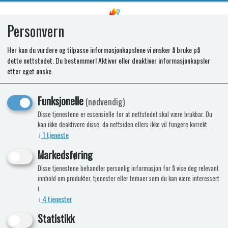
Personvern
0
Her kan du vurdere og tilpasse informasjonkapslene vi ønsker å bruke på
dette nettstedet. Du bestemmer! Aktiver eller deaktiver informasjonkapsler
SR DOOR PANEL 740x469x1.2MM
etter eget ønske.
N4097-N4104-N4112
Funksjonelle
(nødvendig)
Disse tjenestene er essensielle for at nettstedet skal være brukbar. Du
kan ikke deaktivere disse, da nettsiden ellers ikke vil fungere korrekt.
↓
1
tjeneste
Markedsføring
Disse tjenestene behandler personlig informasjon for å vise deg relevant
innhold om produkter, tjenester eller temaer som du kan være interessert
i.
↓
4
tjenester
Statistikk