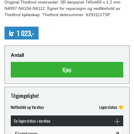
Original Thetford reservedel: SR dørpanel 740x469 x 1.2 mm
N4097-N4104-N4112. Egnet for reparasjon og vedlikehold av
Thetford kjøleskap. Thetford delenummer: 62931127SP.
kr 1 023,-
Antall
Kjøp
Tilgjengelighet
Nettbutikk og Varehus
Lagerstatus:
Se lagerstatus i varehus
Fjernlager:
0