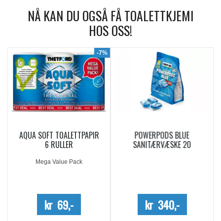
NÅ KAN DU OGSÅ FÅ TOALETTKJEMI
HOS OSS!
9%
-7%
AQUA SOFT TOALETTPAPIR
POWERPODS BLUE
6 RULLER
SANITÆRVÆSKE 20
DOSERINGER
Mega Value Pack
kr 69,-
kr 340,-