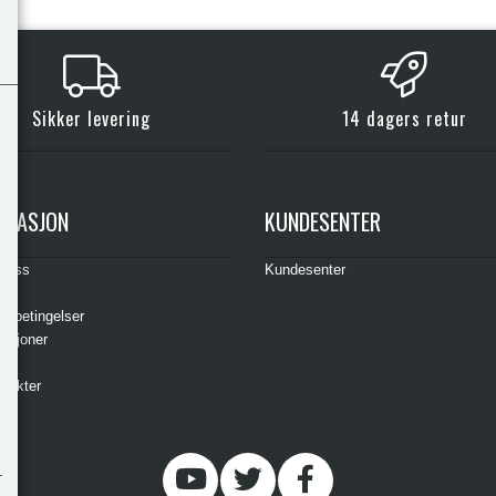
Kjøp
Kjøp
Sikker levering
14 dagers retur
RMASJON
KUNDESENTER
t oss
Kundesenter
s
gsbetingelser
asjoner
ere
odukter