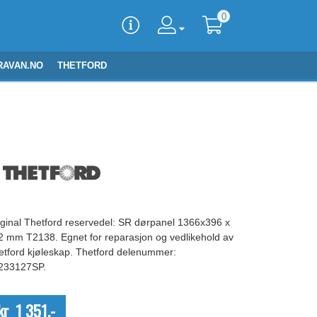
0
RAVAN.NO
THETFORD
iginal Thetford reservedel: SR dørpanel 1366x396 x
 2 mm T2138. Egnet for reparasjon og vedlikehold av
etford kjøleskap. Thetford delenummer:
233127SP.
kr 1 351,-