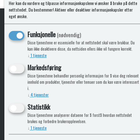
Kjøp
Her kan du vurdere og tilpasse informasjonkapslene vi ønsker å bruke på dette
nettstedet. Du bestemmer! Aktiver eller deaktiver informasjonkapsler etter
eget ønske.
KLikk & hent
Funksjonelle
(nødvendig)
Disse tjenestene er essensielle for at nettstedet skal være brukbar. Du
kan ikke deaktivere disse, da nettsiden ellers ikke vil fungere korrekt.
↓
1
tjeneste
ICARAVANGRUPPEN
INFO
Markedsføring
Disse tjenestene behandler personlig informasjon for å vise deg relevant
Bobilkjeden - iCaravan Tromsø
Kontak
innhold om produkter, tjenester eller temaer som du kan være interessert
Caravan.no - når camping er livet
Cookie
i.
Trumadeler.no - utstyr fra Truma og Alde
Leverin
↓
4
tjenester
Fritidsvarehuset.no - barn og velvære
Reklam
Return
Statistikk
Alle pr
Disse tjenestene analyserer dataene for å forstå hvordan nettstedet
brukes og forbedre brukeropplevelsen.
↓
1
tjeneste