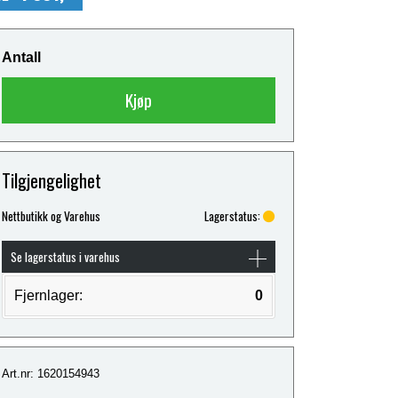
Antall
Kjøp
Tilgjengelighet
Nettbutikk og Varehus
Lagerstatus:
Se lagerstatus i varehus
Fjernlager:
0
Art.nr: 1620154943