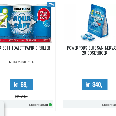
WERPODS BLUE SANITÆRVÆSKE
SANITÆRVÆSKE AQUA KEM B
20 DOSERINGER
EUCALYPTUS KONSENTRERT 0,
Kun kartong - 10%
kr 340,-
kr 254,-
Lagerstatus:
Lagersta