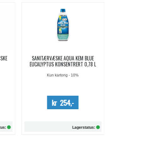
-19%
LUE
AQUA KEM BLUE SACHETS
AQUA SOFT 
78 L
SANITÆRVÆSKE 15 DOSER
Me
kr 209,-
kr 257,-
tus:
Lagerstatus: