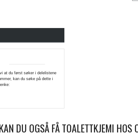
 vi at du først søker i delelistene
enummer, kan du søke på dette i
Lenke:
KAN DU OGSÅ FÅ TOALETTKJEMI HOS 