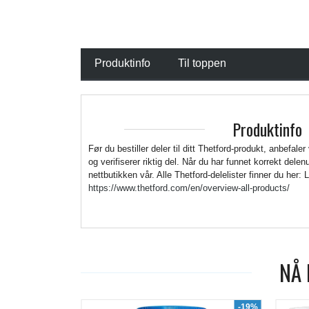
Produktinfo
Til toppen
Produktinfo
Før du bestiller deler til ditt Thetford-produkt, anbefaler
og verifiserer riktig del. Når du har funnet korrekt del
nettbutikken vår. Alle Thetford-delelister finner du her: 
https://www.thetford.com/en/overview-all-products/
NÅ 
-19%
-7%