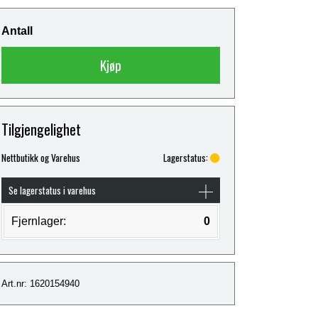
Antall
Kjøp
Tilgjengelighet
Nettbutikk og Varehus
Lagerstatus:
Se lagerstatus i varehus
Fjernlager:
0
Art.nr: 1620154940