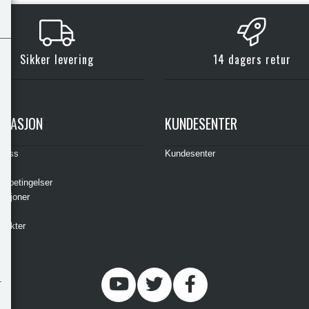
Sikker levering
14 dagers retur
RMASJON
KUNDESENTER
t oss
Kundesenter
s
gsbetingelser
asjoner
ere
odukter