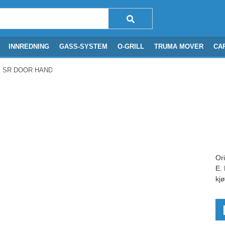
INNREDNING
GASS-SYSTEM
O-GRILL
TRUMA MOVER
CA
 SR DOOR HANDLE T2095E
Or
E.
kj