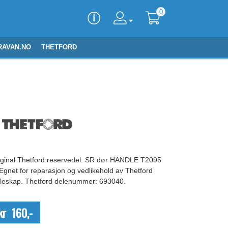
0
RAVAN.NO
THETFORD
iginal Thetford reservedel: SR dør HANDLE T2095
 Egnet for reparasjon og vedlikehold av Thetford
øleskap. Thetford delenummer: 693040.
kr 160,-