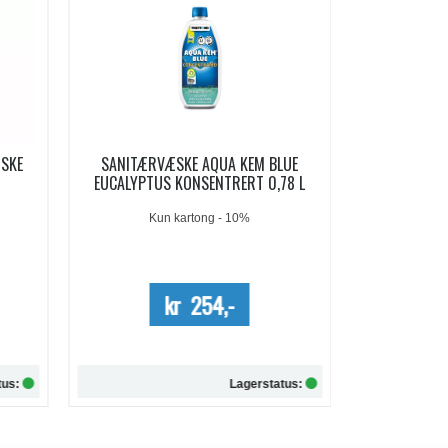
LUE
AQUA KEM BLUE SACHETS
AQUA SOFT 
78 L
SANITÆRVÆSKE 15 DOSER
Me
kr 209,-
kr 257,-
tus:
Lagerstatus:
Kjøp