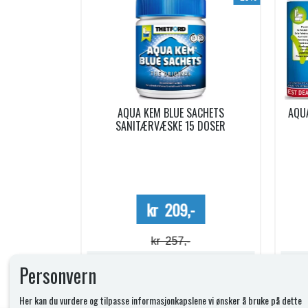
ACHETS
AQUA SOFT TOALETTPAPIR 6 RULLER
PO
5 DOSER
Mega Value Pack
-
kr 69,-
kr 74,-
Lagerstatus:
Lagerstatus:
Personvern
Kjøp
Her kan du vurdere og tilpasse informasjonkapslene vi ønsker å bruke på dette