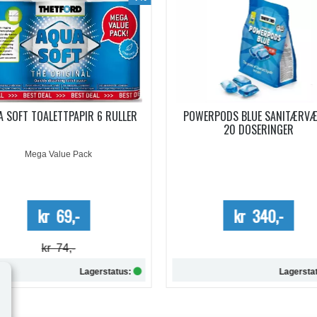
WERPODS BLUE SANITÆRVÆSKE
SANITÆRVÆSKE AQUA KEM B
20 DOSERINGER
EUCALYPTUS KONSENTRERT 0,
Kun kartong - 10%
kr 340,-
kr 254,-
Lagerstatus:
Lagersta
Kjøp
Kjøp