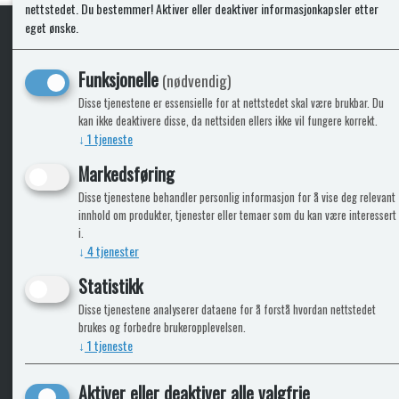
nettstedet. Du bestemmer! Aktiver eller deaktiver informasjonkapsler etter
eget ønske.
KLikk & hent
Funksjonelle
(nødvendig)
Disse tjenestene er essensielle for at nettstedet skal være brukbar. Du
kan ikke deaktivere disse, da nettsiden ellers ikke vil fungere korrekt.
↓
1
tjeneste
ICARAVANGRUPPEN
INFO
Markedsføring
Disse tjenestene behandler personlig informasjon for å vise deg relevant
Bobilkjeden - iCaravan Tromsø
Kontak
innhold om produkter, tjenester eller temaer som du kan være interessert
Caravan.no - når camping er livet
Cookie
i.
Trumadeler.no - utstyr fra Truma og Alde
Leverin
↓
4
tjenester
Fritidsvarehuset.no - barn og velvære
Reklam
Return
Statistikk
Alle pr
Disse tjenestene analyserer dataene for å forstå hvordan nettstedet
brukes og forbedre brukeropplevelsen.
↓
1
tjeneste
Aktiver eller deaktiver alle valgfrie