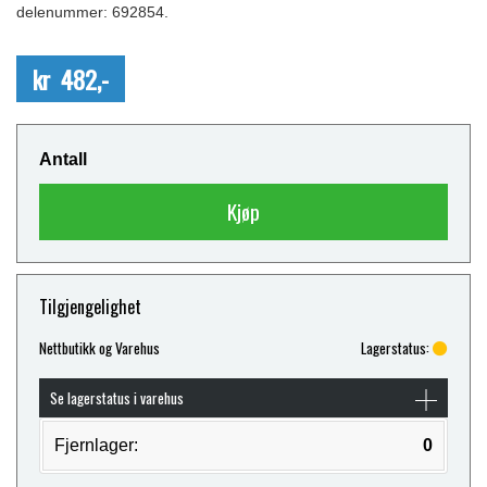
delenummer: 692854.
kr 482,-
Antall
Kjøp
Tilgjengelighet
Nettbutikk og Varehus
Lagerstatus:
Se lagerstatus i varehus
Fjernlager:
0