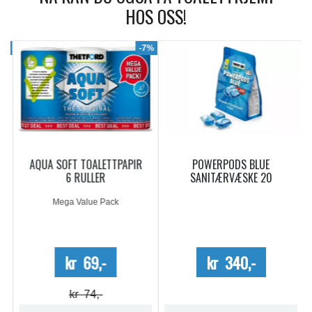
HOS OSS!
9%
-7%
AQUA SOFT TOALETTPAPIR
POWERPODS BLUE
6 RULLER
SANITÆRVÆSKE 20
DOSERINGER
Mega Value Pack
kr 69,-
kr 340,-
kr 74,-