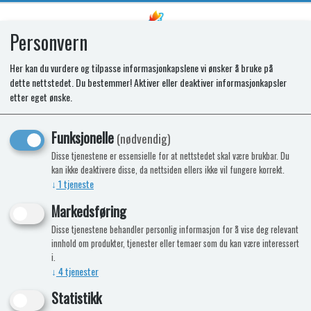
Personvern
0
Her kan du vurdere og tilpasse informasjonkapslene vi ønsker å bruke på
dette nettstedet. Du bestemmer! Aktiver eller deaktiver informasjonkapsler
SR DOOR BIN T2160/2175
etter eget ønske.
Funksjonelle
(nødvendig)
Disse tjenestene er essensielle for at nettstedet skal være brukbar. Du
kan ikke deaktivere disse, da nettsiden ellers ikke vil fungere korrekt.
↓
1
tjeneste
Markedsføring
Disse tjenestene behandler personlig informasjon for å vise deg relevant
innhold om produkter, tjenester eller temaer som du kan være interessert
i.
↓
4
tjenester
Statistikk