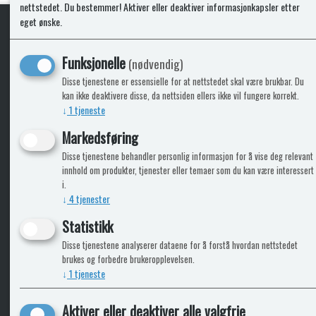
nettstedet. Du bestemmer! Aktiver eller deaktiver informasjonkapsler etter
eget ønske.
KLikk & hent
Funksjonelle
(nødvendig)
Disse tjenestene er essensielle for at nettstedet skal være brukbar. Du
kan ikke deaktivere disse, da nettsiden ellers ikke vil fungere korrekt.
↓
1
tjeneste
ICARAVANGRUPPEN
INFO
Markedsføring
Disse tjenestene behandler personlig informasjon for å vise deg relevant
Bobilkjeden - iCaravan Tromsø
Kontak
innhold om produkter, tjenester eller temaer som du kan være interessert
Caravan.no - når camping er livet
Cookie
i.
Trumadeler.no - utstyr fra Truma og Alde
Leverin
↓
4
tjenester
Fritidsvarehuset.no - barn og velvære
Reklam
Return
Statistikk
Alle pr
Disse tjenestene analyserer dataene for å forstå hvordan nettstedet
brukes og forbedre brukeropplevelsen.
↓
1
tjeneste
Aktiver eller deaktiver alle valgfrie