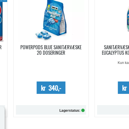
WERPODS BLUE SANITÆRVÆSKE
SANITÆRVÆSKE AQUA KEM B
20 DOSERINGER
EUCALYPTUS KONSENTRERT 0,
Kun kartong - 10%
kr 340,-
kr 254,-
Lagerstatus:
Lagersta
Kjøp
Kjøp