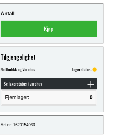
Antall
Kjøp
Tilgjengelighet
Nettbutikk og Varehus
Lagerstatus:
Se lagerstatus i varehus
Fjernlager:
0
Art.nr: 1620154930