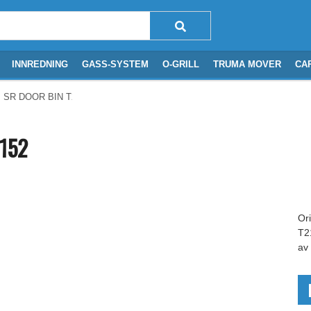
INNREDNING
GASS-SYSTEM
O-GRILL
TRUMA MOVER
CA
 SR DOOR BIN T2138/2152/1152
152
Or
T2
av