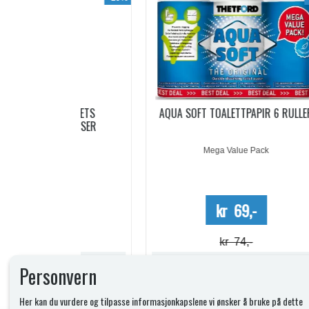
ACHETS
AQUA SOFT TOALETTPAPIR 6 RULLER
PO
5 DOSER
Mega Value Pack
-
kr 69,-
kr 74,-
Lagerstatus:
Lagerstatus:
Personvern
Kjøp
Her kan du vurdere og tilpasse informasjonkapslene vi ønsker å bruke på dette