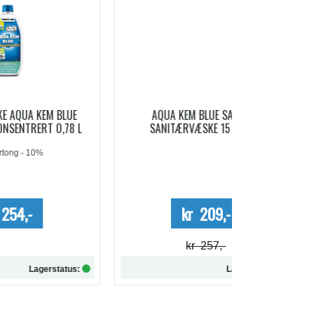
LUE
AQUA KEM BLUE SACHETS
AQUA SOFT 
78 L
SANITÆRVÆSKE 15 DOSER
Me
kr 209,-
kr 257,-
tus:
Lagerstatus:
Kjøp