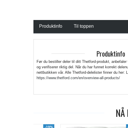
Produktinfo
Til toppen
Produktinfo
Før du bestiller deler til ditt Thetford-produkt, anbefaler
og verifiserer riktig del. Når du har funnet korrekt del
nettbutikken vår. Alle Thetford-delelister finner du her: 
https://www.thetford.com/en/overview-all-products/
NÅ 
-19%
-7%