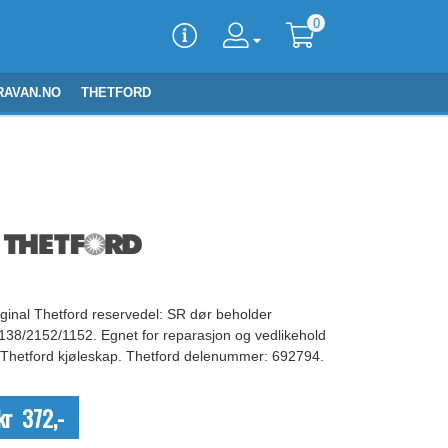
0
RAVAN.NO
THETFORD
iginal Thetford reservedel: SR dør beholder
138/2152/1152. Egnet for reparasjon og vedlikehold
 Thetford kjøleskap. Thetford delenummer: 692794.
kr 372,-