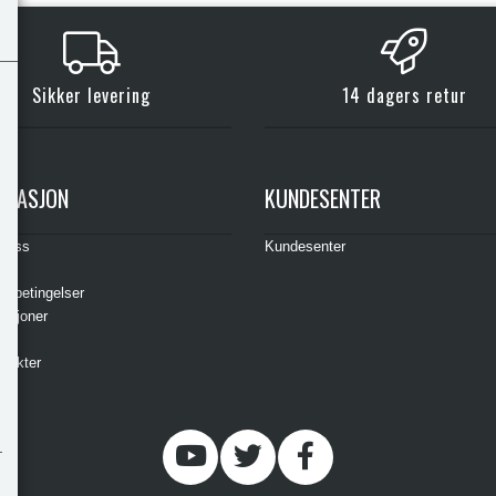
Sikker levering
14 dagers retur
RMASJON
KUNDESENTER
t oss
Kundesenter
s
gsbetingelser
asjoner
ere
odukter