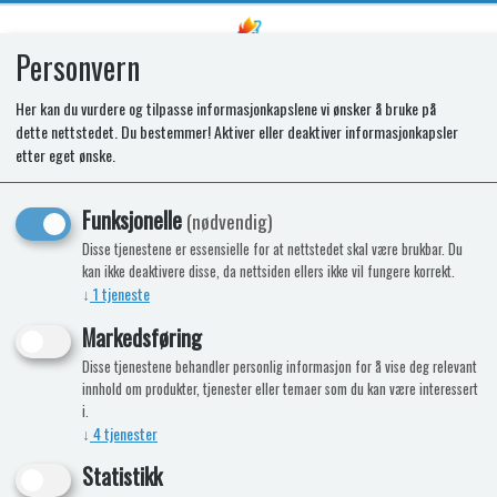
Personvern
0
Her kan du vurdere og tilpasse informasjonkapslene vi ønsker å bruke på
dette nettstedet. Du bestemmer! Aktiver eller deaktiver informasjonkapsler
SR DISPLAY BOARD T2160/2175
etter eget ønske.
Funksjonelle
(nødvendig)
Disse tjenestene er essensielle for at nettstedet skal være brukbar. Du
kan ikke deaktivere disse, da nettsiden ellers ikke vil fungere korrekt.
↓
1
tjeneste
Markedsføring
Disse tjenestene behandler personlig informasjon for å vise deg relevant
innhold om produkter, tjenester eller temaer som du kan være interessert
i.
↓
4
tjenester
Statistikk