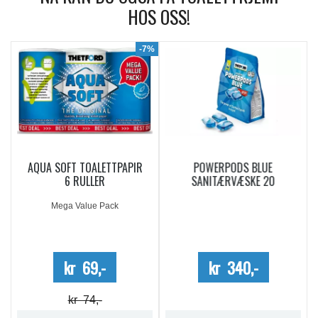
HOS OSS!
9%
-7%
AQUA SOFT TOALETTPAPIR
POWERPODS BLUE
6 RULLER
SANITÆRVÆSKE 20
DOSERINGER
Mega Value Pack
kr 69,-
kr 340,-
kr 74,-