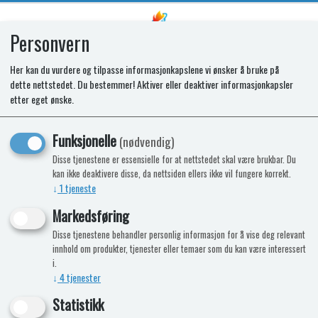
Personvern
0
Her kan du vurdere og tilpasse informasjonkapslene vi ønsker å bruke på
dette nettstedet. Du bestemmer! Aktiver eller deaktiver informasjonkapsler
SR CONTROL PANEL ASSY T2156
etter eget ønske.
Funksjonelle
(nødvendig)
Disse tjenestene er essensielle for at nettstedet skal være brukbar. Du
kan ikke deaktivere disse, da nettsiden ellers ikke vil fungere korrekt.
↓
1
tjeneste
Markedsføring
Disse tjenestene behandler personlig informasjon for å vise deg relevant
innhold om produkter, tjenester eller temaer som du kan være interessert
i.
↓
4
tjenester
Statistikk