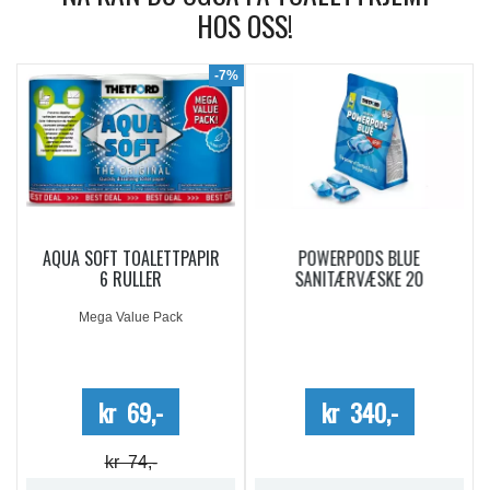
HOS OSS!
9%
-7%
AQUA SOFT TOALETTPAPIR
POWERPODS BLUE
6 RULLER
SANITÆRVÆSKE 20
DOSERINGER
Mega Value Pack
kr 69,-
kr 340,-
kr 74,-