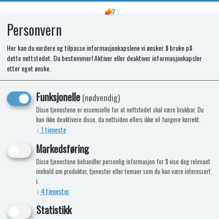
Personvern
0
Her kan du vurdere og tilpasse informasjonkapslene vi ønsker å bruke på
dette nettstedet. Du bestemmer! Aktiver eller deaktiver informasjonkapsler
SR CONTROL PANEL ASSY T1090E
etter eget ønske.
Funksjonelle
(nødvendig)
Disse tjenestene er essensielle for at nettstedet skal være brukbar. Du
kan ikke deaktivere disse, da nettsiden ellers ikke vil fungere korrekt.
↓
1
tjeneste
Markedsføring
Disse tjenestene behandler personlig informasjon for å vise deg relevant
innhold om produkter, tjenester eller temaer som du kan være interessert
i.
↓
4
tjenester
Statistikk