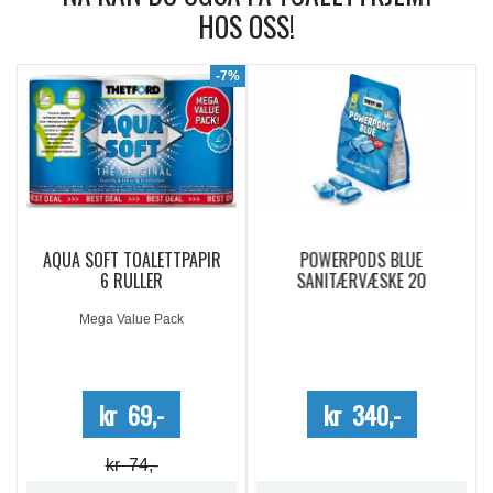
HOS OSS!
9%
-7%
AQUA SOFT TOALETTPAPIR
POWERPODS BLUE
6 RULLER
SANITÆRVÆSKE 20
DOSERINGER
Mega Value Pack
kr 69,-
kr 340,-
kr 74,-